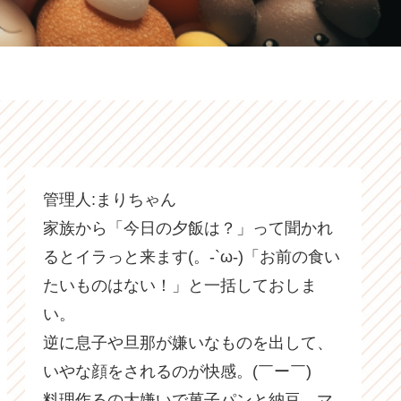
管理人:まりちゃん
家族から「今日の夕飯は？」って聞かれ
るとイラっと来ます(。-`ω-)「お前の食い
たいものはない！」と一括しておしま
い。
逆に息子や旦那が嫌いなものを出して、
いやな顔をされるのが快感。(￣ー￣)
料理作るの大嫌いで菓子パンと納豆、マ