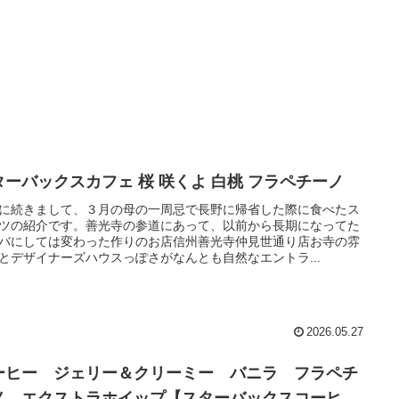
ターバックスカフェ 桜 咲くよ 白桃 フラペチーノ
に続きまして、３月の母の一周忌で長野に帰省した際に食べたス
ツの紹介です。善光寺の参道にあって、以前から長期になってた
バにしては変わった作りのお店信州善光寺仲見世通り店お寺の雰
とデザイナーズハウスっぽさがなんとも自然なエントラ...
2026.05.27
ーヒー ジェリー＆クリーミー バニラ フラペチ
ノ エクストラホイップ【スターバックスコーヒ