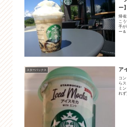
ー
帰省
こう
手が
ー＆
ア
スターバックス
コン
らス
ミン
れず