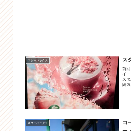
ス
スターバックス
前回
イー
スタ
囲気
コ
スターバックス
ー