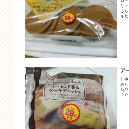
ロー
ない
さら
キだ
ア
ローソン
仕事
みた
商品
２０