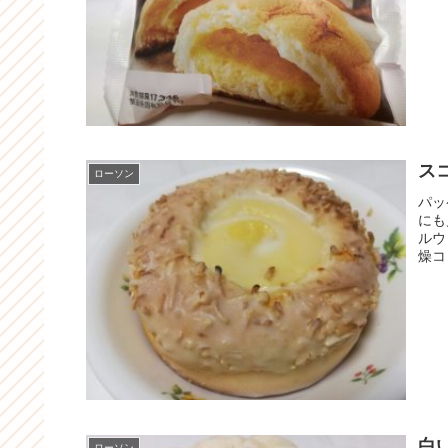
ス
ローソン
パッ
にも
ルウ
燥コ
白
ローソン