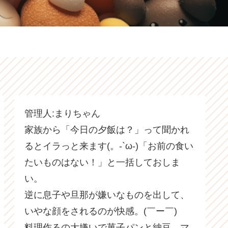
管理人:まりちゃん
家族から「今日の夕飯は？」って聞かれ
るとイラっと来ます(。-`ω-)「お前の食い
たいものはない！」と一括しておしま
い。
逆に息子や旦那が嫌いなものを出して、
いやな顔をされるのが快感。(￣ー￣)
料理作るの大嫌いで菓子パンと納豆、マ