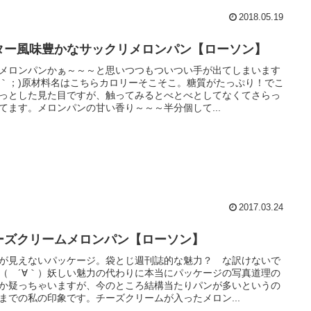
2018.05.19
ター風味豊かなサックリメロンパン【ローソン】
メロンパンかぁ～～～と思いつつもついつい手が出てしまいます
´Д｀；)原材料名はこちらカロリーそこそこ。糖質がたっぷり！でこ
っとした見た目ですが、触ってみるとべとべとしてなくてさらっ
てます。メロンパンの甘い香り～～～半分個して...
2017.03.24
ーズクリームメロンパン【ローソン】
が見えないパッケージ。袋とじ週刊誌的な魅力？ な訳けないで
（ ´∀｀）妖しい魅力の代わりに本当にパッケージの写真道理の
か疑っちゃいますが、今のところ結構当たりパンが多いというの
までの私の印象です。チーズクリームが入ったメロン...