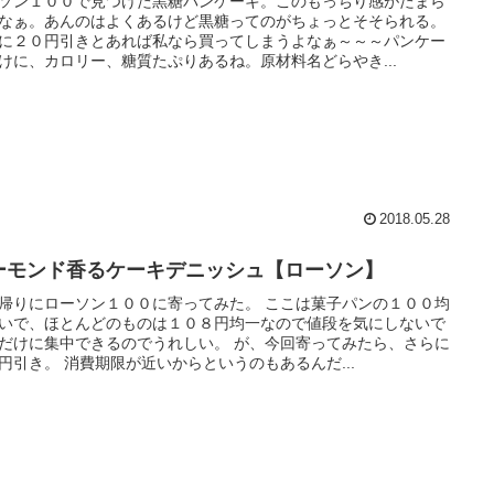
ソン１００で見つけた黒糖パンケーキ。このもっちり感がたまら
なぁ。あんのはよくあるけど黒糖ってのがちょっとそそられる。
に２０円引きとあれば私なら買ってしまうよなぁ～～～パンケー
けに、カロリー、糖質たぷりあるね。原材料名どらやき...
2018.05.28
ーモンド香るケーキデニッシュ【ローソン】
帰りにローソン１００に寄ってみた。 ここは菓子パンの１００均
いで、ほとんどのものは１０８円均一なので値段を気にしないで
だけに集中できるのでうれしい。 が、今回寄ってみたら、さらに
円引き。 消費期限が近いからというのもあるんだ...