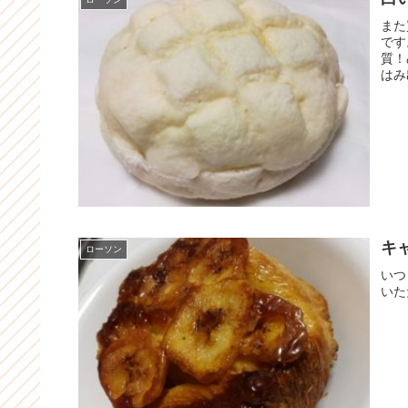
また
です
質！
はみ
キ
ローソン
いつ
いた