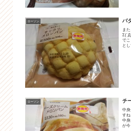
バ
ローソン
また
Σ(
でこ
とし
チ
ローソン
中身
すね
中身
が今