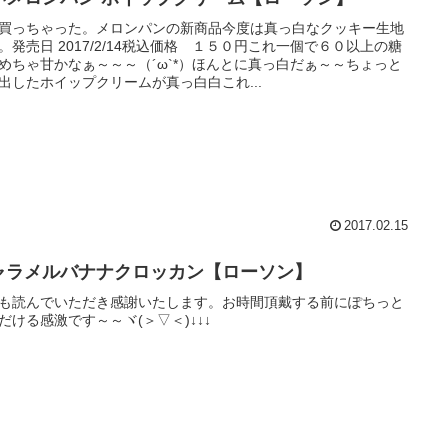
買っちゃった。メロンパンの新商品今度は真っ白なクッキー生地
。発売日 2017/2/14税込価格 １５０円これ一個で６０以上の糖
めちゃ甘かなぁ～～～（´ω`*）ほんとに真っ白だぁ～～ちょっと
出したホイップクリームが真っ白白これ...
2017.02.15
ャラメルバナナクロッカン【ローソン】
も読んでいただき感謝いたします。お時間頂戴する前にぽちっと
だける感激です～～ヾ(＞▽＜)↓↓↓