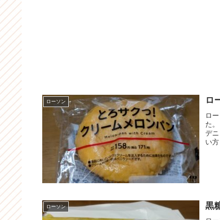
ロ
ローソン
ロー
た。
デニ
い方
黒
ローソン