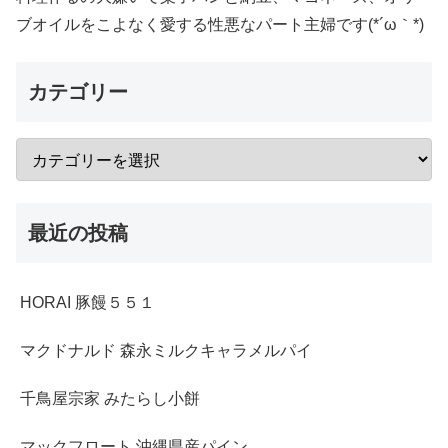
ブオイルをこよなく愛する性悪なパート主婦です(*´ω｀*)
カテゴリー
最近の投稿
HORAI 豚饅５５１
マクドナルド 森永ミルクキャラメルパイ
千鳥屋宗家 みたらし小餅
マックフロート 沖縄県産パイン