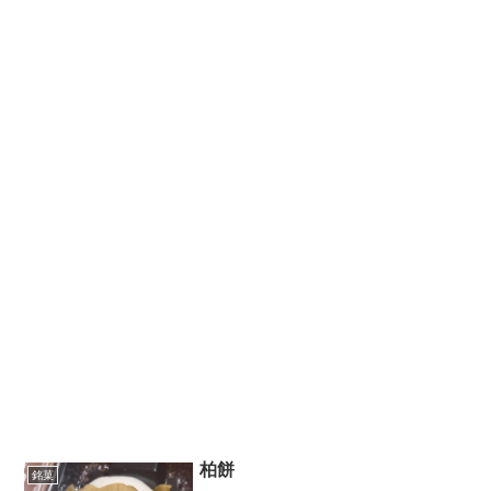
柏餅
銘菓