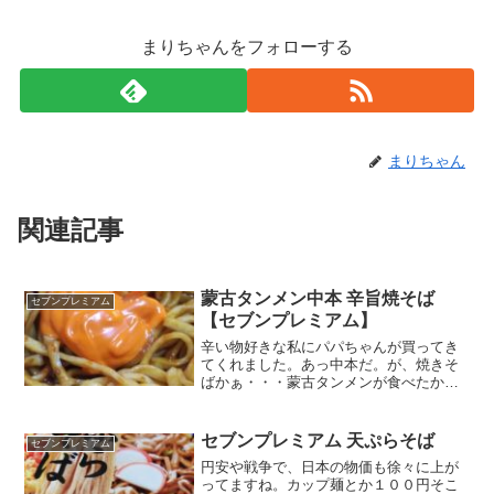
まりちゃんをフォローする
まりちゃん
関連記事
蒙古タンメン中本 辛旨焼そば
セブンプレミアム
【セブンプレミアム】
辛い物好きな私にパパちゃんが買ってき
てくれました。あっ中本だ。が、焼きそ
ばかぁ・・・蒙古タンメンが食べたかっ
たかも。でも自分じゃよう買わないから
有難く食べよう。（カップ麺は基本100円
ぐらいの安売りで買うというのがマイル
セブンプレミアム 天ぷらそば
セブンプレミアム
ールなので。これに2...
円安や戦争で、日本の物価も徐々に上が
ってますね。カップ麺とか１００円そこ