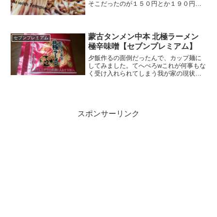
そこだったのが１５０円とか１９０円と
か・・・・これは、カップ麺からおさら
ばできる好機かも♪なんてあえてポジティ
ブに考えるようにしていますが、そんな
中、ふとわきのコーナー...
蒙古タンメン中本 北極ラーメン
セブンプレミアム
極辛味噌【セブンプレミアム】
夕飯作るの面倒だったんで、カップ麺に
してみました。てへぺろwこれが何事もな
く受け入れられてしまう我が家の現状に
感謝。夕飯が割りならちょっとお高い普
段は手が出にくいのにしても良いかなぁ
と物色。蒙古タンメン中本の北極ラーメ
ンは、以前食べたので、...
スポンサーリンク