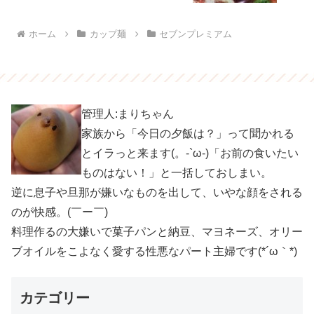
ホーム
カップ麺
セブンプレミアム
管理人:まりちゃん
家族から「今日の夕飯は？」って聞かれる
とイラっと来ます(。-`ω-)「お前の食いたい
ものはない！」と一括しておしまい。
逆に息子や旦那が嫌いなものを出して、いやな顔をされる
のが快感。(￣ー￣)
料理作るの大嫌いで菓子パンと納豆、マヨネーズ、オリー
ブオイルをこよなく愛する性悪なパート主婦です(*´ω｀*)
カテゴリー