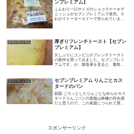
ンプレミアム】
ふんわり一口サイズのショコラケーキデ
ニッシュがセブンプレミアムで発売。そ
れがイトーヨーカドーで売られていまし
た。デニッシュ大好き～～。しかもショ
コラに合う♪おおよその食感、味は予想で
きたのでワクワク感はなかったけれど、
たまに食べたくなるんで...
厚ぎりフレンチトースト【セブン
セブンプレミアム
プレミアム】
久しぶりにコンビニのフレンチトースト
の新作を買ってみました。セブンプレミ
アムです。が、製造者を見ると、敷島製
パンパッケージの右下にも超熟ってあ
る・・あれれ～～敷島製パンの厚切りフ
レンチって言ったらPascoのだよねぇ～
セブンプレミアム りんごとカス
セブンプレミアム
⇒厚ぎりフレンチ【Pa...
タードのパン
副題 ごろっとしたりんごとなめらかカス
タードりんごパンの真髄は林檎の存在感
だと思うので、この表題につられて買い
ましたＷりんごパンはまぁ外しがないか
ら安心おや？思ってもみなかったシナモ
ンっぽい香り。りんごとシナモンの相性
は鉄板ですね。フランス...
スポンサーリンク