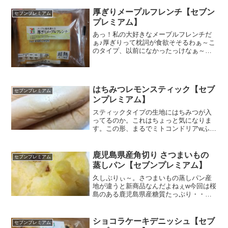
厚ぎりメープルフレンチ【セブン
セブンプレミアム
プレミアム】
あっ！私の大好きなメープルフレンチだ
ぁ♪厚ぎりって枕詞が食欲そそるわぁ～こ
のタイプ、以前になかったっけなぁ～と
思ったら、以前のは「メープル風味香
る」で今回のは「メープル風味豊かな」
ｗメープルの香りがより一層増したって
ことだろかｗおぉ！これP...
はちみつレモンスティック【セブ
セブンプレミアム
ンプレミアム】
スティックタイプの生地にはちみつが入
ってるのか。これはちょっと気になりま
す。この形、まるでミトコンドリアwふか
ふかでのぺっとした見た目で食感気にな
る。はちみつレモンですが、ほんのりは
ちみつの香り。しかもこの香り、何とな
鹿児島県産角切り さつまいもの
セブンプレミアム
く懐かしい。今まで食べ...
蒸しパン【セブンプレミアム】
久しぶりぃ～。さつまいもの蒸しパン産
地が違うと新商品なんだよねぇw今回は桜
島のある鹿児島県産糖質たっぷり・・ま
ぁ当然か。ｗ蒸しパン独特の粘りけと
艶。香りは強くないけどさつまいものい
い香り～♪むしむし～～薄いミルフィーユ
ショコラケーキデニッシュ【セブ
セブンプレミアム
生地を重ねたような断面...