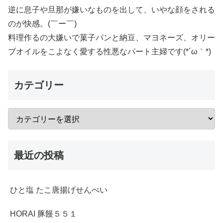
逆に息子や旦那が嫌いなものを出して、いやな顔をされる
のが快感。(￣ー￣)
料理作るの大嫌いで菓子パンと納豆、マヨネーズ、オリー
ブオイルをこよなく愛する性悪なパート主婦です(*´ω｀*)
カテゴリー
最近の投稿
ひと塩 たこ唐揚げせんべい
HORAI 豚饅５５１