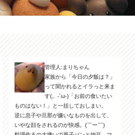
管理人:まりちゃん
家族から「今日の夕飯は？」
って聞かれるとイラっと来ま
す(。-`ω-)「お前の食いたい
ものはない！」と一括しておしまい。
逆に息子や旦那が嫌いなものを出して、
いやな顔をされるのが快感。(￣ー￣)
料理作るの大嫌いで菓子パンと納豆、マ