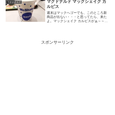
ましたがｗ小窓からチラ見できるパイ生
マクドナルド マックシェイク カ
マクドナルド
地早く食べたい！ミシ...
ルピス
週末はマックへゴーでも、このところ新
商品が出ない・・・と思ってたら、来た
よ。マックシェイク カルピスがぁ～～。
初夏っぽいBGMに達郎かけたくなるｗカ
ルピスといえば、あなたにもカルピスの
ＣＭ（年わかるわｗ）あれって商品名っ
てだけじゃなく、会社...
スポンサーリンク