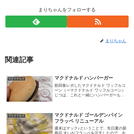
まりちゃんをフォローする
まりちゃん
関連記事
マクドナルド ハンバーガー
マクドナルド
前回食レポしたマクドナルド ワッフルコ
ーン（⇒マクドナルド ワッフルコーン）
じつは、これと一緒にハンバーガーも食
べてました。もちろんハンバーガーの中
で一番安いやつ。ずうっと１００円キー
プしてくれてたんですが、ついに値上が
っちゃいましたね。１...
マクドナルド ゴールデンパイン
マクドナルド
フラッペ リニューアル
週末はマック♪ということで、先日夏の新
商品 すいかフラッペを注文したので、今