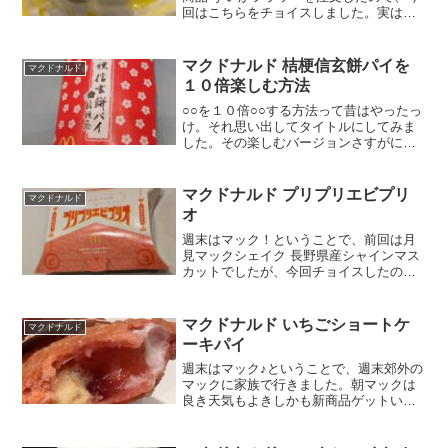
回はこちらをチョイスしました。実はこ
れ、昨年食べていましたね。（⇒マクド
ナルド ゴールデンパインフラッペ）今回
はそれに「リニューアル」がついている
マクドナルド 桔梗信玄餅パイを
マクドナルド
ので何かが変わって...
１０倍楽しむ方法
○○を１０倍○○する方法って昔はやったっ
け。それ思い出してタイトルにしてみま
した。その楽しむバージョンさすがに今
日は新商品ないよなぁ～、と思ったら出
てた！・桔梗信玄餅パイ・マックシェイ
ク 辻利抹茶ラテ・ワッフルコーン 東京ば
マクドナルド プリプリエビプリ
マクドナルド
な奈ちょっと迷っ...
オ
週末はマック！ということで、前回は月
見マックシェイク 長野県産シャインマス
カットでしたが、今回チョイスしたのは
こちらです。プリプリエビプリオ♪プリオ
って何？調べたけどない・・・・ぷりぷ
りのプリ？オス海老だからプリオ？まさ
マクドナルド いちごショートケ
マクドナルド
かねｗパッケージ上部...
ーキパイ
週末はマック♪ということで、週末郊外の
マックに家族で行きました。朝マックは
良き天気もよきしかも新商品ゲットいち
ごショートケーキパイ♪なんだか、いちご
というよりかクリスマスな赤だなと感じ