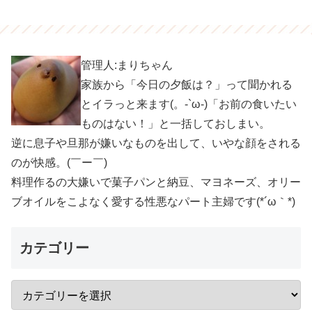
管理人:まりちゃん
家族から「今日の夕飯は？」って聞かれる
とイラっと来ます(。-`ω-)「お前の食いたい
ものはない！」と一括しておしまい。
逆に息子や旦那が嫌いなものを出して、いやな顔をされる
のが快感。(￣ー￣)
料理作るの大嫌いで菓子パンと納豆、マヨネーズ、オリー
ブオイルをこよなく愛する性悪なパート主婦です(*´ω｀*)
カテゴリー