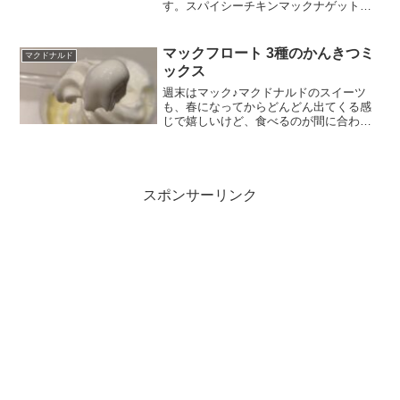
す。スパイシーチキンマックナゲットじ
ゃじゃーん５個入り♪（５ピース）ポイン
トはソースをどれにするか、だったりし
ます。トリプルスパイシーソースも気に
マックフロート 3種のかんきつミ
マクドナルド
なったのですが、今回は、...
ックス
週末はマック♪マクドナルドのスイーツ
も、春になってからどんどん出てくる感
じで嬉しいけど、食べるのが間に合わな
いなぁ～。今回選んだのはこちらです！
マックフロート 3種のかんきつミックス
喫茶マック？どういうこと？と思った
ら、４/２４から期間限定...
スポンサーリンク