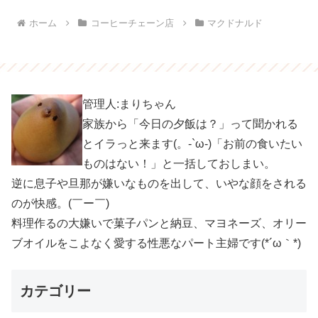
ホーム
コーヒーチェーン店
マクドナルド
管理人:まりちゃん
家族から「今日の夕飯は？」って聞かれる
とイラっと来ます(。-`ω-)「お前の食いたい
ものはない！」と一括しておしまい。
逆に息子や旦那が嫌いなものを出して、いやな顔をされる
のが快感。(￣ー￣)
料理作るの大嫌いで菓子パンと納豆、マヨネーズ、オリー
ブオイルをこよなく愛する性悪なパート主婦です(*´ω｀*)
カテゴリー