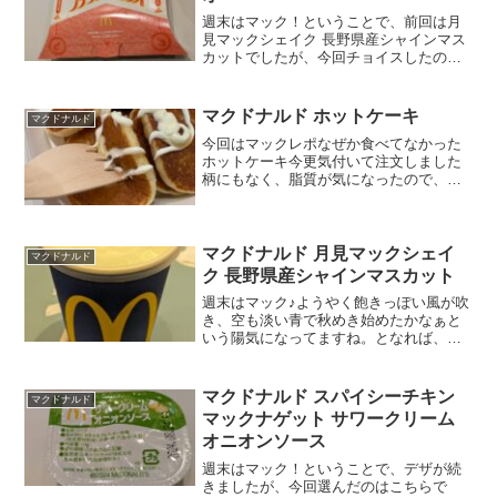
週末はマック！ということで、前回は月
見マックシェイク 長野県産シャインマス
カットでしたが、今回チョイスしたのは
こちらです。プリプリエビプリオ♪プリオ
って何？調べたけどない・・・・ぷりぷ
りのプリ？オス海老だからプリオ？まさ
マクドナルド ホットケーキ
マクドナルド
かねｗパッケージ上部...
今回はマックレポなぜか食べてなかった
ホットケーキ今更気付いて注文しました
柄にもなく、脂質が気になったので、恐
る恐る調べてみたら意外と少なかった！
炭水化物は多いです。じゃんコーヒーは
ブラック思った以上に詰まっててテンシ
ョン爆上がりプチサイズで...
マクドナルド 月見マックシェイ
マクドナルド
ク 長野県産シャインマスカット
週末はマック♪ようやく飽きっぽい風が吹
き、空も淡い青で秋めき始めたかなぁと
いう陽気になってますね。となれば、月
見～～～～月見スイーツを待ち望んでる
ファンも多いかと。迷うわ・・・・一番
「推し」なオーラを感じて、今回は月見
マクドナルド スパイシーチキン
マクドナルド
マックシェイクにしてみ...
マックナゲット サワークリーム
オニオンソース
週末はマック！ということで、デザが続
きましたが、今回選んだのはこちらで