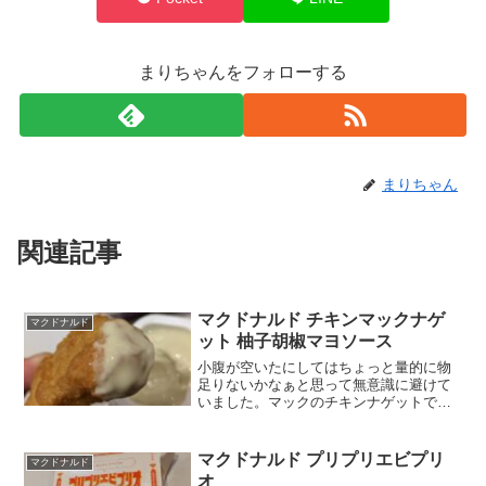
まりちゃんをフォローする
まりちゃん
関連記事
マクドナルド チキンマックナゲ
マクドナルド
ット 柚子胡椒マヨソース
小腹が空いたにしてはちょっと量的に物
足りないかなぁと思って無意識に避けて
いました。マックのチキンナゲットで
も、他に頼むものがない・・・全部食べ
たしなぁということで、ここは王道のサ
イドメニューにするか！が、オーダーの
マクドナルド プリプリエビプリ
マクドナルド
時にソースを聞かれて、はっ...
オ