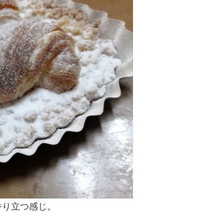
香り立つ感じ。
。