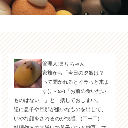
管理人:まりちゃん
家族から「今日の夕飯は？」
って聞かれるとイラっと来ま
す(。-`ω-)「お前の食いたい
ものはない！」と一括しておしまい。
逆に息子や旦那が嫌いなものを出して、
いやな顔をされるのが快感。(￣ー￣)
料理作るの大嫌いで菓子パンと納豆、マ