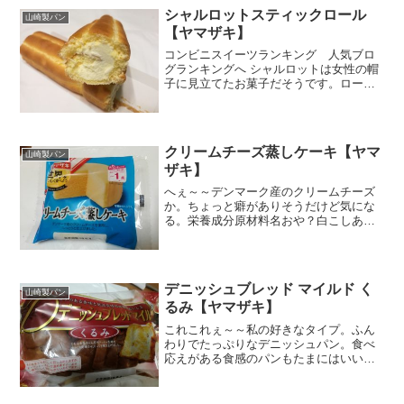
たりだからかなぁ～。ブルベリー自体は
シャルロットスティックロール
山崎製パン
大好きなので、食べてなか...
【ヤマザキ】
コンビニスイーツランキング 人気ブロ
グランキングへ シャルロットは女性の帽
子に見立てたお菓子だそうです。ロール
状にマカれた生地にホイップクリームが
サンドされています。食べた感想はどう
だったの？という気の早い読者さん（私
みたいなｗ）のためにま...
クリームチーズ蒸しケーキ【ヤマ
山崎製パン
ザキ】
へぇ～～デンマーク産のクリームチーズ
か。ちょっと癖がありそうだけど気にな
る。栄養成分原材料名おや？白こしあん
なんてのもはいってるな。サイズがかわ
いい！手のひらサイズ。イメージしてた
蒸しケーキよりも生地が堅そうだ。お
や？蒸しケーキというとパッ...
デニッシュブレッド マイルド く
山崎製パン
るみ【ヤマザキ】
これこれぇ～～私の好きなタイプ。ふん
わりでたっぷりなデニッシュパン。食べ
応えがある食感のパンもたまにはいいけ
ど、基本パンは柔らかくなくっちゃ。ヨ
ーカドーに行ったらヤマザキのデニッシ
ュブレッドのいろんな種類のパンがどっ