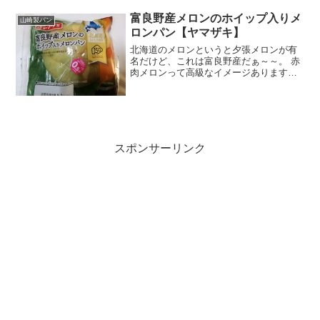
さりあったので、どれにし...
富良野産メロンのホイップ入りメ
山崎製パン
ロンパン【ヤマザキ】
北海道のメロンというと夕張メロンが有
名だけど、これは富良野産だぁ～～。 赤
肉メロンって高級なイメージありますね
ぇ～～♪ 栄養成分 原材料名 開けたとたん
にフレッシュで甘いメロンの香りが！ い
い香りぃ～～(*´Д｀) そして、メロンパン
なのに...
スポンサーリンク