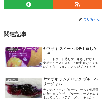
まりちゃん
関連記事
ヤマザキ スイートポテト蒸しケ
山崎製パン
ーキ
スイートポテト蒸しケーキさりげなく、
安納芋ペースト入りこの時期はなんでも
かんでもさつまいも入りがプレミア感感
じるなぁ～。せっかくなんでレンチンで
温めて食べます。カロリー糖質シートが
紫ってのもあるけれど、ほんのり黄金色
ヤマザキ ランチパック ブルーベ
山崎製パン
の生地映えるなぁ。お芋の...
リージャム
ランチパックのブルーベリーって何種類
か食べましたが、ブルーベリージャムは
まだでした。レアチーズケーキとかマー
ガリンとか、何かほかのフィリングとっ
てのばかり。ブルベリーだけだとありき