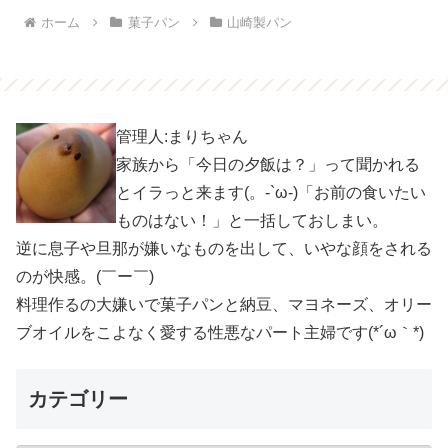
ホーム
菓子パン
山崎製パン
管理人:まりちゃん
家族から「今日の夕飯は？」って聞かれる
とイラっと来ます(。-`ω-)「お前の食いたい
ものはない！」と一括しておしまい。
逆に息子や旦那が嫌いなものを出して、いやな顔をされる
のが快感。(￣ー￣)
料理作るの大嫌いで菓子パンと納豆、マヨネーズ、オリー
ブオイルをこよなく愛する性悪なパート主婦です(*´ω｀*)
カテゴリー