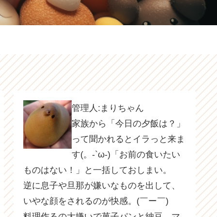
管理人:まりちゃん
家族から「今日の夕飯は？」
って聞かれるとイラっと来ま
す(。-`ω-)「お前の食いたい
ものはない！」と一括しておしまい。
逆に息子や旦那が嫌いなものを出して、
いやな顔をされるのが快感。(￣ー￣)
料理作るの大嫌いで菓子パンと納豆、マ