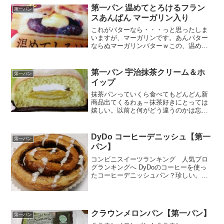
第一パン 温めてとろけるフラン
第一パン
スあんぱん マーガリン入り
これがバターなら・・・っと思ったしま
いますが、マーガリンです。あんバター
ならぬマーガリンバターｗこの、温めて
とろけるってのに魅かれて（釣られ
て？）買ってみました。カロリー糖質そ
っか。フランスパンだったっけ（開ける
第一パン 宇治抹茶クリーム＆ホ
第一パン
まで忘れてた）この形状、中に...
イップ
抹茶パンっていくら食べてもどんどん新
商品出てくるわぁ～抹茶好きにとっては
嬉しい。以前と何がどう違うのかは忘れ
ちゃってわかりませんがｗ今回はクリー
ム＆ホイップ言葉だけだとイメージ湧か
んが、パッケージ見ると一目瞭然！下が
DyDo コーヒーデニッシュ【第一
第一パン
抹茶クリームで、上がホイ...
パン】
コンビニスイーツランキング 人気ブロ
グランキングへ DyDoのコーヒーを使っ
たコーヒーデニッシュパン？珍しい。し
っかりとした生地を見て、食べたくなっ
ちゃいましたぁ。～(´▽`*)食べた感想はど
うだったの？という気の早い読者さん
（私みたいなｗ...
クラウンメロンパン【第一パン】
第一パン