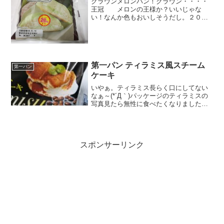
クラウンメロンパン！クラウン・・・・
王冠 メロンの王様か？いいじゃな
い！なんか色もおいしそうだし。２０円
引きに飛びついて買っちゃったけど結構
いいかも。栄養成分原材料名おっとぉ～
～～このての菓子パンは確実に持つとべ
とべとになるタイプだな。甘...
第一パン ティラミス風スチーム
第一パン
ケーキ
いやぁ。ティラミス長らく口にしてない
なぁ～(*´Д｀)パッケージのティラミスの
写真見たら無性に食べたくなりました。
でも現実にはそうもいかず、つられて買
っちゃいましたぁ。ふむふむ。コーヒー
味なのかぁ～。スチームケーキってあま
り聞かないねーいん...
スポンサーリンク