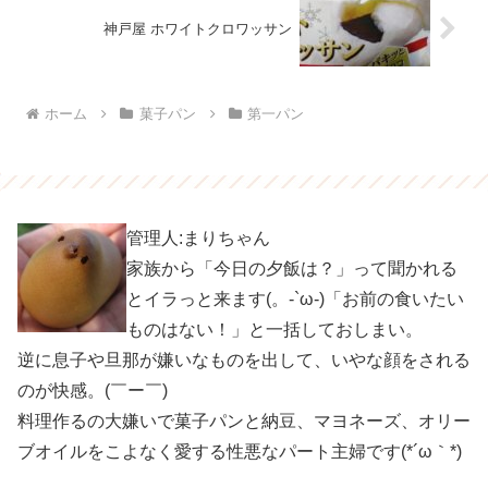
神戸屋 ホワイトクロワッサン
ホーム
菓子パン
第一パン
管理人:まりちゃん
家族から「今日の夕飯は？」って聞かれる
とイラっと来ます(。-`ω-)「お前の食いたい
ものはない！」と一括しておしまい。
逆に息子や旦那が嫌いなものを出して、いやな顔をされる
のが快感。(￣ー￣)
料理作るの大嫌いで菓子パンと納豆、マヨネーズ、オリー
ブオイルをこよなく愛する性悪なパート主婦です(*´ω｀*)