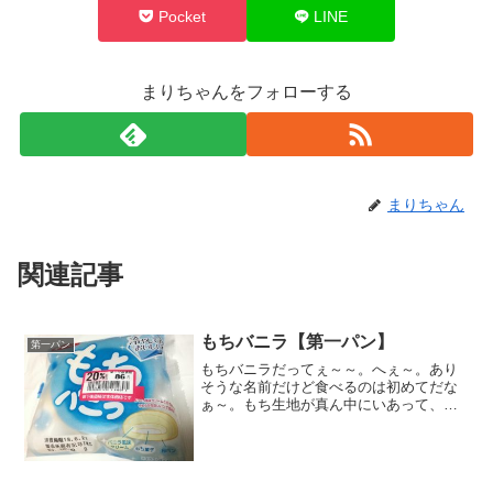
Pocket
LINE
まりちゃんをフォローする
まりちゃん
関連記事
もちバニラ【第一パン】
第一パン
もちバニラだってぇ～～。へぇ～。あり
そうな名前だけど食べるのは初めてだな
ぁ～。もち生地が真ん中にいあって、そ
のまわりをバニラクリームが優しく包
む。さらに外側がっもっちりしろパン。
栄養成分原材料名なるほど。求肥が入っ
てるのね。もちの正体はこれ...