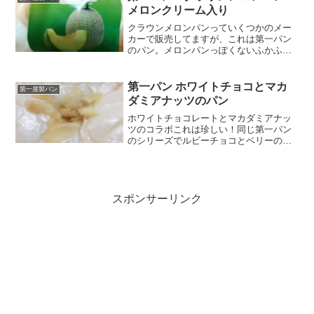
メロンクリーム入り
クラウンメロンパンっていくつかのメー
カーで販売してますが、これは第一パン
のパン。メロンパンっぽくないふかふか
生地っぽい。私は、ぼそぼそ生地が苦手
なので、ちょっと期待。カロリー糖質こ
の見た目、コミックの彼岸島で出てきた
第一パン ホワイトチョコとマカ
第一屋製パン
鬼に似てるなぁｗちなみに...
ダミアナッツのパン
ホワイトチョコレートとマカダミアナッ
ツのコラボこれは珍しい！同じ第一パン
のシリーズでルビーチョコとベリーのパ
ンが、メチャクチャ美味しかったのでこ
ちらも美味しいと思って即買いしまし
た。カロリー、栄養成分はこんな感じこ
のテカリ具合、まるで湯葉♪...
スポンサーリンク