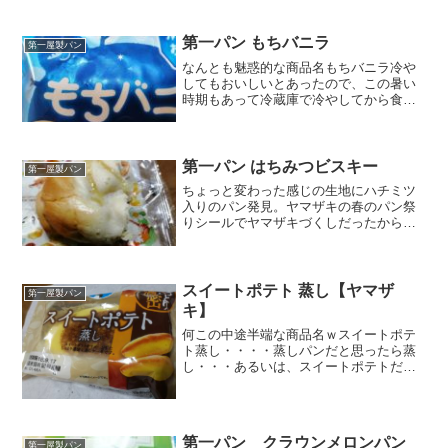
出てるショコラは見えるけど、肝心のオ
レンジピールが外見だと全くわかりませ
ん。(>_<)でも、オレンジの爽やかな香り
第一パン もちバニラ
第一屋製パン
がほのかにするの...
なんとも魅惑的な商品名もちバニラ冷や
してもおいしいとあったので、この暑い
時期もあって冷蔵庫で冷やしてから食べ
ました。カロリー糖質餅は何だろう？と
思ったら「ぎゅうひ」でした。ぎゅうひ
のねちゃりという食感大好きです。クリ
ームあんみつとかに乗っか...
第一パン はちみつビスキー
第一屋製パン
ちょっと変わった感じの生地にハチミツ
入りのパン発見。ヤマザキの春のパン祭
りシールでヤマザキづくしだったから他
のパンは久しぶり。「バター入りのシー
トを折り込んだ生地にはちみつ入りのビ
ス生地とははちみつフィリングをトッピ
ングしました。」読んだだ...
スイートポテト 蒸し【ヤマザ
第一屋製パン
キ】
何この中途半端な商品名ｗスイートポテ
ト蒸し・・・・蒸しパンだと思ったら蒸
し・・・あるいは、スイートポテトだけ
ならスッキリなんだけどなぁ～～(*´Д｀)
あっしまった。冷蔵庫に入れておけばよ
かったよぉ～～でも食べる気満々なんで
今回は冷やしません...
第一パン クラウンメロンパン
第一屋製パン