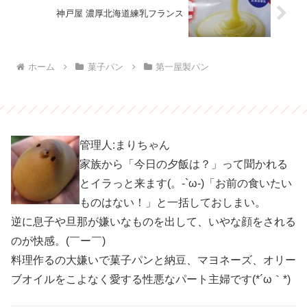
神戸屋 濃厚北海道練乳フランス
ホーム
菓子パン
第一屋製パン
管理人:まりちゃん
家族から「今日の夕飯は？」って聞かれる
とイラっと来ます(。-`ω-)「お前の食いたい
ものはない！」と一括しておしまい。
逆に息子や旦那が嫌いなものを出して、いやな顔をされる
のが快感。(￣ー￣)
料理作るの大嫌いで菓子パンと納豆、マヨネーズ、オリー
ブオイルをこよなく愛する性悪なパート主婦です(*´ω｀*)