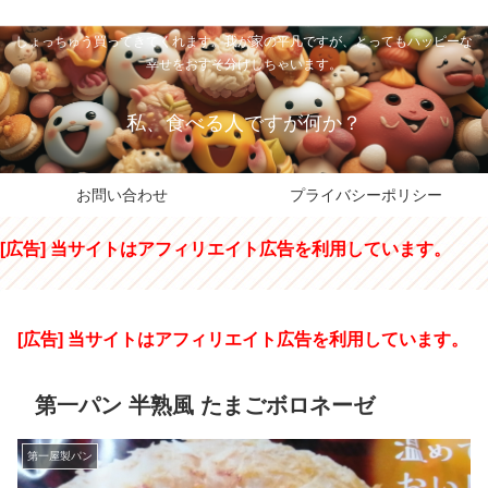
私のパパちゃは、スイーツのサンタさん。コンビニスイーツや高級和洋菓子を
しょっちゅう買ってきてくれます。我が家の平凡ですが、とってもハッピーな
幸せをおすそ分けしちゃいます。
私、食べる人ですが何か？
お問い合わせ
プライバシーポリシー
[広告] 当サイトはアフィリエイト広告を利用しています。
[広告] 当サイトはアフィリエイト広告を利用しています。
第一パン 半熟風 たまごボロネーゼ
第一屋製パン