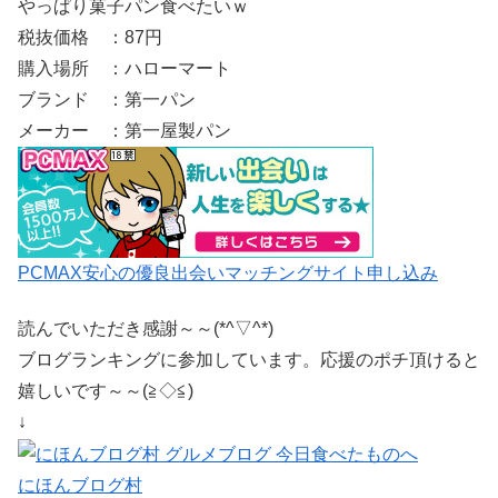
やっぱり菓子パン食べたいｗ
税抜価格 ：87円
購入場所 ：ハローマート
ブランド ：第一パン
メーカー ：第一屋製パン
PCMAX安心の優良出会いマッチングサイト申し込み
読んでいただき感謝～～(*^▽^*)
ブログランキングに参加しています。応援のポチ頂けると
嬉しいです～～(≧◇≦)
↓
にほんブログ村