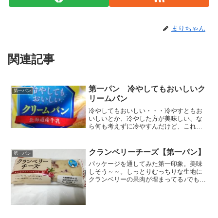
まりちゃん
関連記事
第一パン 冷やしてもおいしいク
第一パン
リームパン
冷やしてもおいしい・・・冷やすともお
いしいとか、冷やした方が美味しい、な
ら何も考えずに冷やすんだけど、これっ
て、どっちでも美味しいってことだよな
ぁ。こういう場合、半分個して比べるっ
て方法もあるけれど、そこまでするか？
クランベリーチーズ【第一パン】
第一パン
ってめんどう。だからどっ...
パッケージを通してみた第一印象。美味
しそう～～。しっとりむっちりな生地に
クランベリーの果肉が埋まってる♪でも見
方によっては柴漬け入りのおにぎりみた
いｗいざ食べようと思ったら、冷蔵庫で
冷やして食べても美味しいとの表示に気
づいてしまったと思った...