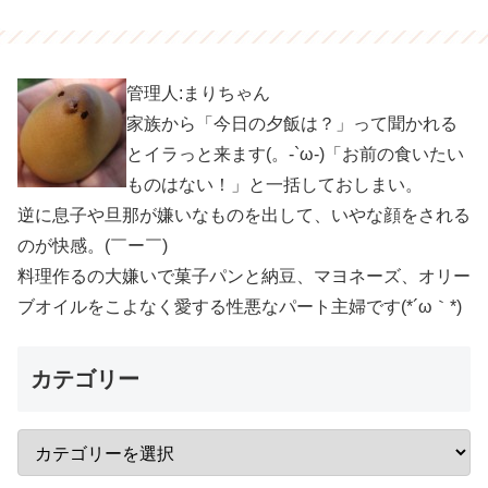
管理人:まりちゃん
家族から「今日の夕飯は？」って聞かれる
とイラっと来ます(。-`ω-)「お前の食いたい
ものはない！」と一括しておしまい。
逆に息子や旦那が嫌いなものを出して、いやな顔をされる
のが快感。(￣ー￣)
料理作るの大嫌いで菓子パンと納豆、マヨネーズ、オリー
ブオイルをこよなく愛する性悪なパート主婦です(*´ω｀*)
カテゴリー