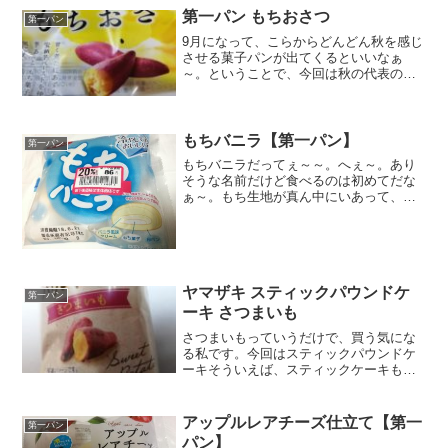
第一パン もちおさつ
第一パン
9月になって、こらからどんどん秋を感じ
させる菓子パンが出てくるといいなぁ
～。ということで、今回は秋の代表の一
つさつまいもの菓子パン。もちおさつな
んかいいな。この名前。もち好きだしｗ
ん？あらためて見ると「おさつ」これな
んだったか・・・福澤さん...
もちバニラ【第一パン】
第一パン
もちバニラだってぇ～～。へぇ～。あり
そうな名前だけど食べるのは初めてだな
ぁ～。もち生地が真ん中にいあって、そ
のまわりをバニラクリームが優しく包
む。さらに外側がっもっちりしろパン。
栄養成分原材料名なるほど。求肥が入っ
てるのね。もちの正体はこれ...
ヤマザキ スティックパウンドケ
第一パン
ーキ さつまいも
さつまいもっていうだけで、買う気にな
る私です。今回はスティックパウンドケ
ーキそういえば、スティックケーキもお
いしいよなぁ。余裕でひと口で食べれち
ゃうのが物足りないけど。カロリー糖質
パッケージからは気づけませんでした
アップルレアチーズ仕立て【第一
第一パン
が、取り出してみるとケーキ...
パン】