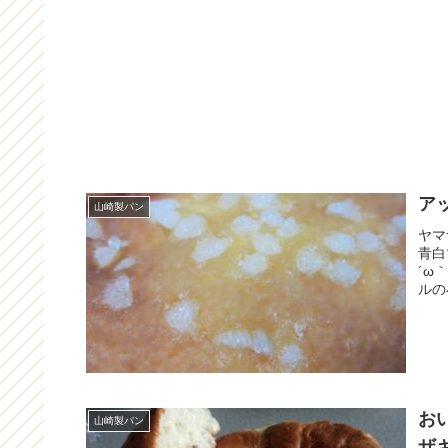
ア
山崎製パン
ヤマ
青白
´ω
ルの
お
山崎製パン
ザ