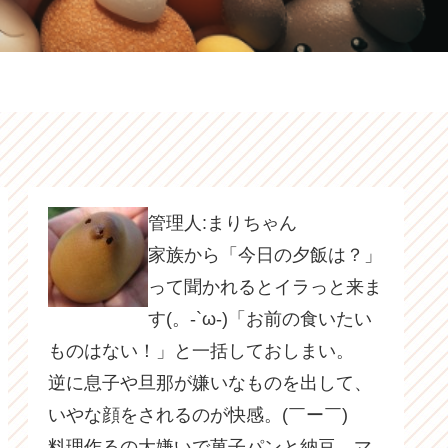
管理人:まりちゃん
家族から「今日の夕飯は？」
って聞かれるとイラっと来ま
す(。-`ω-)「お前の食いたい
ものはない！」と一括しておしまい。
逆に息子や旦那が嫌いなものを出して、
いやな顔をされるのが快感。(￣ー￣)
料理作るの大嫌いで菓子パンと納豆、マ