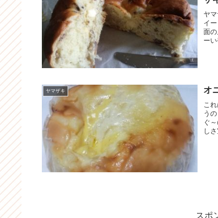
ヤマ
イー
面の
ーい
オ
ヤマザキ
これ
うの
ぐ～
しさ
スポ