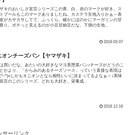
ザキのおいしさ宣言シリーズこの青、白、赤のマークが好き。ス
トブールもこのマークありましたね。カステラ生地入りかぁ～表
皮がカサカサしてて、ふっくら。確かにほのかにマーガリンの甘
香り。ポチっと見えるのが小豆甘納豆だな。下側の生地...
2019.03.07
ニオンチーズパン【ヤマザキ】
は買いだな。あたいの大好きなマヨ系惣菜パン♪チーズがどうのこ
とかより、「からみのあるチーズソース」っていう直接な表現は
(^-^)vしかもオニオンとなら相性いいに決まってるよなぁ～♪美味
宣言のこのシリーズ、どれも大好き。栄養成...
2018.12.18
ンサーリンク