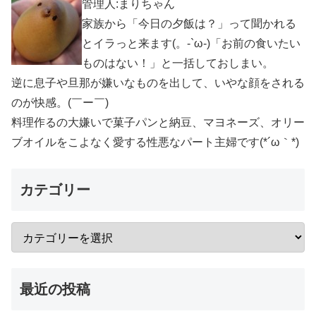
管理人:まりちゃん
家族から「今日の夕飯は？」って聞かれる
とイラっと来ます(。-`ω-)「お前の食いたい
ものはない！」と一括しておしまい。
逆に息子や旦那が嫌いなものを出して、いやな顔をされる
のが快感。(￣ー￣)
料理作るの大嫌いで菓子パンと納豆、マヨネーズ、オリー
ブオイルをこよなく愛する性悪なパート主婦です(*´ω｀*)
カテゴリー
最近の投稿