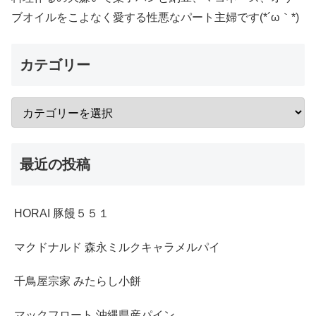
ブオイルをこよなく愛する性悪なパート主婦です(*´ω｀*)
カテゴリー
最近の投稿
HORAI 豚饅５５１
マクドナルド 森永ミルクキャラメルパイ
千鳥屋宗家 みたらし小餅
マックフロート 沖縄県産パイン