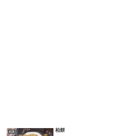
柏餅
銘菓