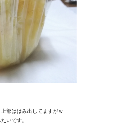
、上部ははみ出してますがｗ
みたいです。