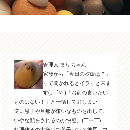
管理人:まりちゃん
家族から「今日の夕飯は？」
って聞かれるとイラっと来ま
す(。-`ω-)「お前の食いたい
ものはない！」と一括しておしまい。
逆に息子や旦那が嫌いなものを出して、
いやな顔をされるのが快感。(￣ー￣)
料理作るの大嫌いで菓子パンと納豆、マ