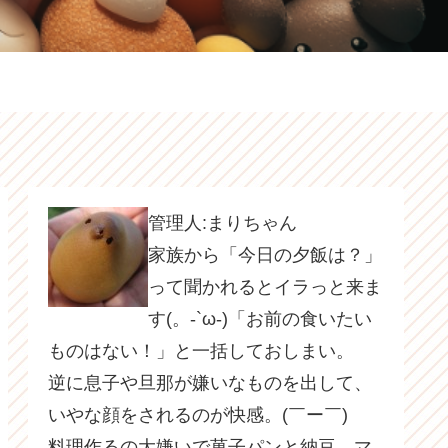
管理人:まりちゃん
家族から「今日の夕飯は？」
って聞かれるとイラっと来ま
す(。-`ω-)「お前の食いたい
ものはない！」と一括しておしまい。
逆に息子や旦那が嫌いなものを出して、
いやな顔をされるのが快感。(￣ー￣)
料理作るの大嫌いで菓子パンと納豆、マ