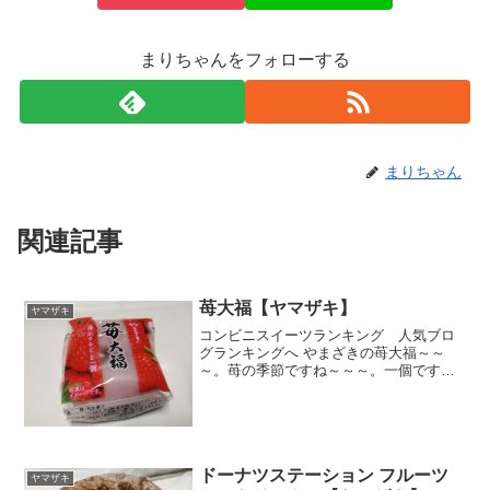
まりちゃんをフォローする
まりちゃん
関連記事
苺大福【ヤマザキ】
ヤマザキ
コンビニスイーツランキング 人気ブロ
グランキングへ やまざきの苺大福～～
～。苺の季節ですね～～～。一個です
が、手荷物とずっしりかもぉ～～(ﾟдﾟ)！
この重さで買うの決めました(*´ω｀*)食べ
た感想はどうだったの？という気の早い
読者さん（私...
ドーナツステーション フルーツ
ヤマザキ