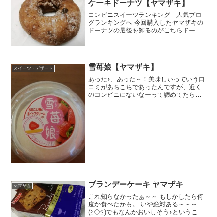
ケーキドーナツ【ヤマザキ】
コンビニスイーツランキング 人気ブロ
グランキングへ 今回購入したヤマザキの
ドーナツの最後を飾るのがこちらドーナ
ツステーション フルーツケーキドーナツ
ドーナツステーションってヤマザキのブ
ランドなんですねぇ。フルーツとありま
すが、見た感じはチョ...
雪苺娘【ヤマザキ】
スイーツ・デザート
あった♪、あった～！美味しいっていう口
コミがあちこちであったんですが、近く
のコンビニにないなーって諦めてたら、
ふとセブンに寄ったら、なんか下の棚の
方にひっそり・・・・おおおぉおお！こ
れってもしかしたら、ヤマザキのあの大
福じゃない？シンプルで...
ブランデーケーキ ヤマザキ
ヤマザキ
これ知らなかったぁ～～ もしかしたら何
度か食べたかも。 いや絶対ある～～～
(≧◇≦)でもなんかおいしそう♪ということ