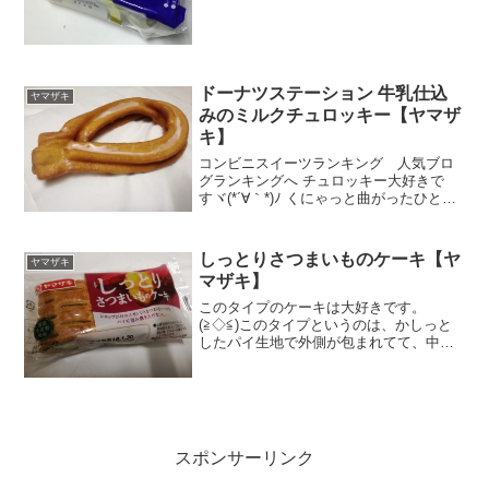
で即買いしましたぁ。他にも種類あった
んですが、まずはブランデーケーキ。栄
養成分１個なので炭水化物少なめです
が、パクパク行っち...
ドーナツステーション 牛乳仕込
ヤマザキ
みのミルクチュロッキー【ヤマザ
キ】
コンビニスイーツランキング 人気ブロ
グランキングへ チュロッキー大好きで
すヾ(*´∀｀*)ﾉ くにゃっと曲がったひと目
見たら忘れられない形としっかりしまっ
た生地の食感。 でも、このチュロッキー
は今まで見てきたのと比べても、堂々と
しっとりさつまいものケーキ【ヤ
ヤマザキ
した硬さ絶妙...
マザキ】
このタイプのケーキは大好きです。
(≧◇≦)このタイプというのは、かしっと
したパイ生地で外側が包まれてて、中は
固めのペーストがギュギュっと詰まった
感じの見た目のケーキ。調度、アップル
パイのような感じのです(*´ω｀*)なので、
中身は二の次とい...
スポンサーリンク