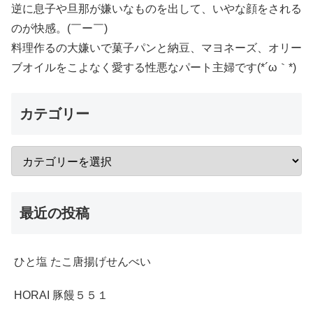
逆に息子や旦那が嫌いなものを出して、いやな顔をされる
のが快感。(￣ー￣)
料理作るの大嫌いで菓子パンと納豆、マヨネーズ、オリー
ブオイルをこよなく愛する性悪なパート主婦です(*´ω｀*)
カテゴリー
最近の投稿
ひと塩 たこ唐揚げせんべい
HORAI 豚饅５５１