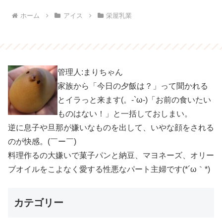
ホーム
アイス
栄屋乳業
管理人:まりちゃん
家族から「今日の夕飯は？」って聞かれる
とイラっと来ます(。-`ω-)「お前の食いたい
ものはない！」と一括しておしまい。
逆に息子や旦那が嫌いなものを出して、いやな顔をされる
のが快感。(￣ー￣)
料理作るの大嫌いで菓子パンと納豆、マヨネーズ、オリー
ブオイルをこよなく愛する性悪なパート主婦です(*´ω｀*)
カテゴリー