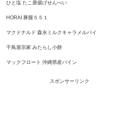
ひと塩 たこ唐揚げせんべい
HORAI 豚饅５５１
マクドナルド 森永ミルクキャラメルパイ
千鳥屋宗家 みたらし小餅
マックフロート 沖縄県産パイン
スポンサーリンク