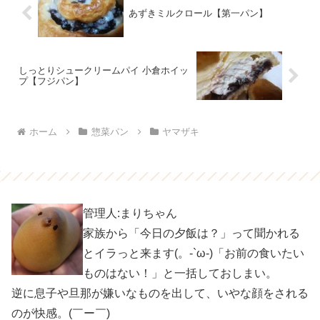
あずきミルクロール【第一パン】
しっとりシュークリームパイ 小倉ホイッ
プ【フジパン】
ホーム
惣菜パン
ヤマザキ
管理人:まりちゃん
家族から「今日の夕飯は？」って聞かれる
とイラっと来ます(。-`ω-)「お前の食いたい
ものはない！」と一括しておしまい。
逆に息子や旦那が嫌いなものを出して、いやな顔をされる
のが快感。(￣ー￣)