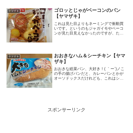
その関連商品とあれば食べずにはいられ
ません。粒マスタード＆ケチャップ食べ
ゴロッとじゃがベーコンのパン
ヤマザキ
る前から外さないと確信...
【ヤマザキ】
これは見た目よりもネーミングで衝動買
いです。というのもジャガイモやベーコ
ンが見た目見えなかったのですが、たぶ
ん生地の中にたっぷり入ってるはずと思
ったから。トップに乗ってるのはチーズ
風味ソースです。ジャガイモ入りにして
は糖質カロリーとも意外と...
おおきなハム＆シーチキン【ヤマ
ヤマザキ
ザキ】
おおきな総菜パン、大好き！( ｀ー´)ノこ
の手の揚げパンだと、カレーパンとかが
オーソドックスだけれども、これはシー
チキンが入ってる。ちょっと食べたい。
いや絶対食べる！決め手はこれ。ハム
まるごと1枚入り一枚ってどれだけ？って
よく考えったら結...
スポンサーリンク