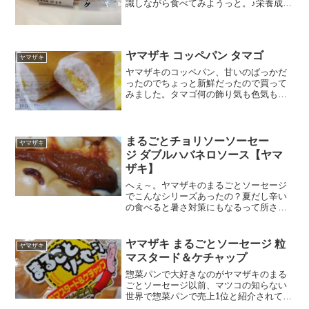
識しながら食べてみようっと。♪栄養成分
袋から取り出したら、マスタードとスモ
ークしたソーセージのいい香り(ノ≧∇≦）
美味しそう～～。でもその前にレンジで
温めないと。５００...
ヤマザキ コッペパン タマゴ
ヤマザキ
ヤマザキのコッペパン、甘いのばっかだ
ったのでちょっと新鮮だったので買って
みました。タマゴ何の飾り気も色気もな
し、なところも悪くないなぁ。惣菜パン
だが、意外とカロリー糖質多し。ポクポ
クな見た目。ふかふかともいう。中の卵
フィリング見たら、結構厚...
まるごとチョリソーソーセー
ヤマザキ
ジ ダブルハバネロソース【ヤマ
ザキ】
へぇ～。ヤマザキのまるごとソーセージ
でこんなシリーズあったの？夏だし辛い
の食べると暑さ対策にもなるって所さん
の番組であったし。買っちゃおうかな♪ダ
ブルハバネロってことは、通常のハバネ
ロより辛そうだけど。まぁそうだわなぁ
ヤマザキ まるごとソーセージ 粒
ヤマザキ
～(*´Д｀)わぁ！い...
マスタード＆ケチャップ
惣菜パンで大好きなのがヤマザキのまる
ごとソーセージ以前、マツコの知らない
世界で惣菜パンで売上1位と紹介されて以
来、安売りしてたら迷わず買ってます。