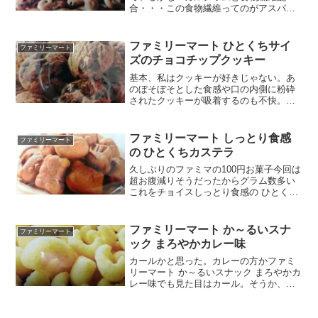
合・・・この食物繊維ってのがアスパラ
ガスなのかな？カルシウム配合と聞く
と、反射で体にいいって信じちゃう私は
単純です。ごま２００％はメーカー従来
ファミリーマート ひとくちサイ
ファミリーマート
比ってことらしい。５８ｇ ２...
ズのチョコチップクッキー
基本、私はクッキーが好きじゃない。あ
のぼそぼそとした食感や口の内側に粉砕
されたクッキーが吸着するのも不快。そ
の流れでメロンパンも嫌い。ならなんで
食べるんだ？っていうことなんですが、
それ以上に新しもの好きってことかな
ファミリーマート しっとり食感
ファミリーマート
と。それにせっかくファミリ...
の ひとくちカステラ
久しぶりのファミマの100円お菓子今回は
超お腹減りそうだったからグラム数多い
これをチョイスしっとり食感の ひとくち
カステラ９２ｇかなり多めですが、軽
い。なにせカステラですから。動物の顔
を模した形でギンビスのたべっ子どうぶ
ファミリーマート か～るいスナ
ファミリーマート
つを思い出す。糖質も...
ック まろやかカレー味
カールかと思った。カレーの方かファミ
リーマート か～るいスナック まろやかカ
レー味でも見た目はカール。そうか、カ
ールはカルビーでした。リンゴと蜂蜜っ
ていうならバーモントカレーだな私は
（年バレるｗ）どうりで見た目の色合い