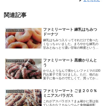
まりちゃん
関連記事
ファミリーマート 練乳はちみつ
ファミリーマート
ドーナツ
練乳はちみつ入りってそれだけで食べた
くなっちゃいました。まろやかな練乳の
甘みとねっとり濃い甘味の蜂蜜というイ
メージがどうしても先行する。ついでに
バーモントカレーも連想したりｗ手触り
はしっとりかぁ～。パクッとつまめ
ファミリーマート 黒糖かりんと
ファミリーマート
る・・・よく考えるとなんか変...
う
かりんとうなんて懐かしいファミマの100
円お菓子で見つけました。ただ、他のお
菓子に食べるので忙しくて、買ってから
結構日にちが立ってしまい、今朝ようや
く食べようと消費期限見たら3週間以上過
ぎてました！まあ、生モノじゃなぁない
ファミリーマート ごま２００％
ファミリーマート
から大丈夫かと思っ...
ミニアスパラガス
これがアスパラガス？まぁ確かに形は似
ているかな？カルシウムと食物繊維配