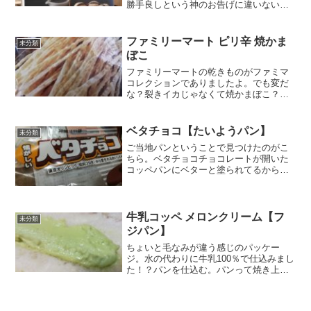
勝手良しという神のお告げに違いない。
久しぶりなので、何にしようかなぁ～、
チョコリング？エンゼルフレンチ？それ
ともカスタードクリームにしようかな
ファミリーマート ピリ辛 焼かま
未分類
ぁ。と思って店内に入ると...
ぼこ
ファミリーマートの乾きものがファミマ
コレクションでありましたよ。でも変だ
な？裂きイカじゃなくて焼かまぼこ？不
思議おつまみ唐辛子入り。２９ｇ少なに
しては炭水化物率高くないか？そうか！
いかだと思ったらたらのすり身だったの
ベタチョコ【たいようパン】
未分類
か。でもかまぼこってのは...
ご当地パンということで見つけたのがこ
ちら。ベタチョコチョコレートが開いた
コッペパンにベターと塗られてるからか
な？一見不細工な見た目ですが、これが
逆にご当地色を感じたりします。東京オ
リンピックから愛されてるってすごいで
すね。糖質はそれなりにあ...
牛乳コッペ メロンクリーム【フ
未分類
ジパン】
ちょいと毛なみが違う感じのパッケー
ジ。水の代わりに牛乳100％で仕込みまし
た！？パンを仕込む。パンって焼き上げ
るイメージが強いのでちょっと自分のな
かで噛み合わなかった。焼く前の作業の
ことかな？水の代わりに牛乳って手間も