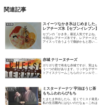
関連記事
スイーツなかき氷はじめました。
未分類
レアチーズ氷【セブンイレブン】
セブンの「かき氷」最近人気ですよね。
今回はレアチーズ氷です。レアチーズと
アイスって合うようで微妙かもと思いま
したが、いままでのを食べておいしかっ
たのであまり考えずゲットしました。ふ
たを開けたら鮮やかミックスベリーとコ
コアクッキー入りです。エ...
赤城 テリーヌチーズ
未分類
ガリガリ君で有名な赤城ですが、実はも
う一つの顔があります。リッチなデザー
トアイスクリームこちらのジャンルで外
しちゃってると、ガリガリ君で辞めとい
たほうがよかったのにって思っちゃいま
すが、これが予想外に美味しいから驚き
なのです。今回はなんとチ...
ミスタードーナツ 宇治ほうじ茶
未分類
もちふわわらびもち
たまたま外出したら、近くでミスド発見♪
私の生活圏内にはないのだなぁ～これは