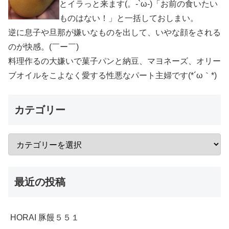
とイラっと来ます(。-`ω-)「お前の食いたい
ものはない！」と一括しておしまい。
逆に息子や旦那が嫌いなものを出して、いやな顔をされる
のが快感。(￣ー￣)
料理作るの大嫌いで菓子パンと納豆、マヨネーズ、オリー
ブオイルをこよなく愛する性悪なパート主婦です(*´ω｀*)
カテゴリー
最近の投稿
HORAI 豚饅５５１