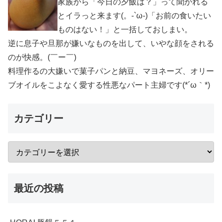
家族から「今日の夕飯は？」って聞かれる
とイラっと来ます(。-`ω-)「お前の食いたい
ものはない！」と一括しておしまい。
逆に息子や旦那が嫌いなものを出して、いやな顔をされる
のが快感。(￣ー￣)
料理作るの大嫌いで菓子パンと納豆、マヨネーズ、オリー
ブオイルをこよなく愛する性悪なパート主婦です(*´ω｀*)
カテゴリー
最近の投稿