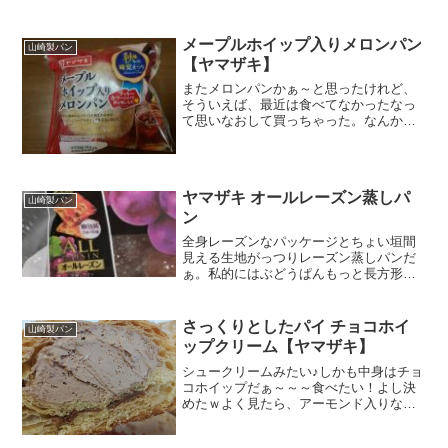
メープルホイップ入りメロンパン
山崎製パン
【ヤマザキ】
またメロンパンかぁ～と思ったけれど、
そういえば、最近は食べてなかったなっ
て思いなおして買っちゃった。なんか、
冷凍庫で冷やしたら私好みの食感になる
みたいがしたんで。メープルっていうと
ホットケーキ。気分はメロンパンじゃな
くってホットケーキ。折角...
ヤマザキ オールレーズン蒸しパ
山崎製パン
ン
全身レーズンなパッケージとちょい垣間
見える生地がっつりレーズン蒸しパンだ
ぁ。私的にはぶどうぱんもっと長方形で
ごつごつしていて、硬い生地にたくさん
埋まったぶどうのイメージ。さわると、
まるで無視をつぶした跡みたいにぶどう
さっくりとしたパイ チョコホイ
山崎製パン
の果肉が手につく。なつか...
ップクリーム【ヤマザキ】
シュークリームみたい♪しかも中身はチョ
コホイップだぁ～～～食べたい！よし決
めたｗよく見たら、アーモンド入りなん
だなぁ。食べる前から、さくさくなパイ
生地としっとりとしたチョコホイップの