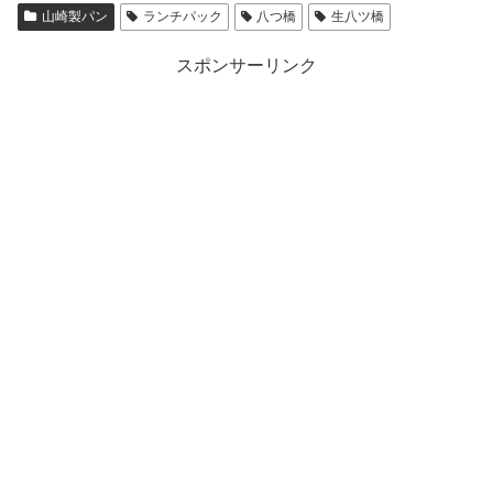
山崎製パン
ランチパック
八つ橋
生八ツ橋
スポンサーリンク