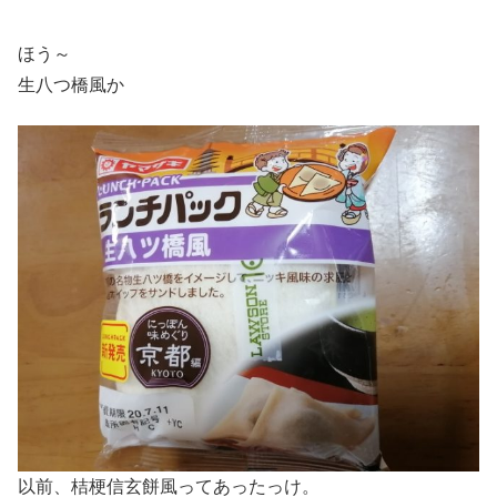
ほう～
生八つ橋風か
以前、桔梗信玄餅風ってあったっけ。