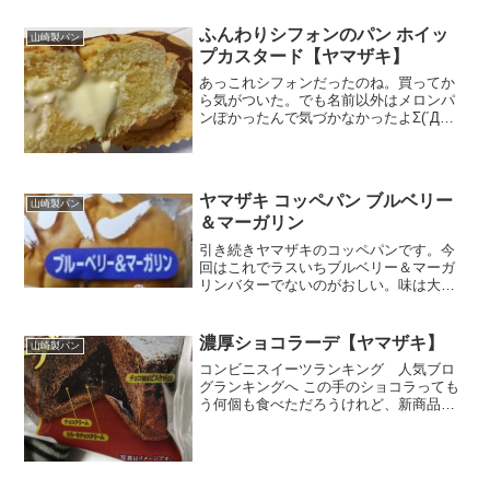
食感が気になりました。カロリーも糖質
量もそこそこ。このたっ...
ふんわりシフォンのパン ホイッ
山崎製パン
プカスタード【ヤマザキ】
あっこれシフォンだったのね。買ってか
ら気がついた。でも名前以外はメロンパ
ンぽかったんで気づかなかったよΣ(´Д
｀；)何で買ったかというと、例によって
ホイップカスタードがたっぷり入ってそ
うだから。基本天井の好きなんだなぁ私
は。ぷぷ(*´艸`*...
ヤマザキ コッペパン ブルベリー
山崎製パン
＆マーガリン
引き続きヤマザキのコッペパンです。今
回はこれでラスいちブルベリー＆マーガ
リンバターでないのがおしい。味は大方
想像つきますが、だからこそ安心して買
えるのがいいところ。カロリー糖質コッ
ペパンだけに、ふかふか生地な見た目中
濃厚ショコラーデ【ヤマザキ】
山崎製パン
身チェックしやすさも魅力...
コンビニスイーツランキング 人気ブロ
グランキングへ この手のショコラっても
う何個も食べただろうけれど、新商品と
なると試したくなるんですよね。結局ど
れもこれも違いが今一つみたいなことが
多いんですが、基本チョコレート好きで
すから(*^^*)しか...