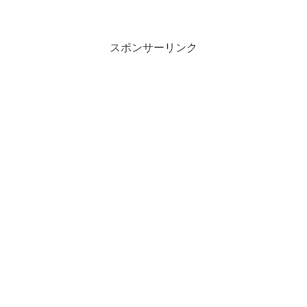
っと薄めの淡い緑。濃い緑が抹茶クリー
ムで、薄い緑が抹茶フラワ...
スポンサーリンク