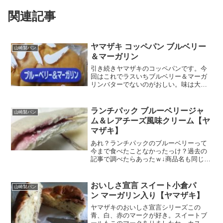
関連記事
ヤマザキ コッペパン ブルベリー
山崎製パン
＆マーガリン
引き続きヤマザキのコッペパンです。今
回はこれでラスいちブルベリー＆マーガ
リンバターでないのがおしい。味は大方
想像つきますが、だからこそ安心して買
えるのがいいところ。カロリー糖質コッ
ペパンだけに、ふかふか生地な見た目中
ランチパック ブルーベリージャ
山崎製パン
身チェックしやすさも魅力...
ム＆レアチーズ風味クリーム【ヤ
マザキ】
あれ？ランチパックのブルーベリーって
今まで食べたことなかったっけ？過去の
記事で調べたらあったｗ↓商品名も同じだ
ｗが、パッケージも生地も使ってるブル
ーベリーの産地も違ってました。( ﾟДﾟ)そ
うか。新商品のラベルに嘘偽りはないん
おいしさ宣言 スイート小倉パ
山崎製パン
ですねぇ。ヤマ...
ン マーガリン入り【ヤマザキ】
ヤマザキのおいしさ宣言シリーズこの
青、白、赤のマークが好き。スイートブ