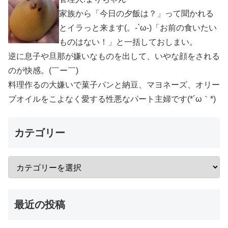
家族から「今日の夕飯は？」って聞かれる
とイラっと来ます(。-`ω-)「お前の食いたい
ものはない！」と一括しておしまい。
逆に息子や旦那が嫌いなものを出して、いやな顔をされる
のが快感。(￣ー￣)
料理作るの大嫌いで菓子パンと納豆、マヨネーズ、オリー
ブオイルをこよなく愛する性悪なパート主婦です(*´ω｀*)
カテゴリー
最近の投稿