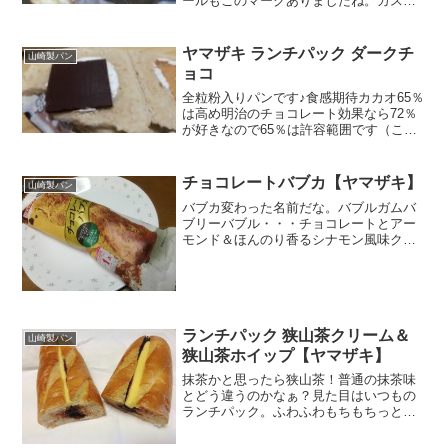
ールもこのマークありましたね。カステ
ラ生地入りかぁ～表面の皮がカサカサし
てて、ふっくら。確かにほのかにマーガ
リンの甘ーい香り。ポチっと見えるのが
ヤマザキ ランチパック ダークチ
山崎製パン
小豆甘納豆だな。下側の生地...
ョコ
全粒粉入りパンです♪食感期待カカオ65％
は高め明治のチョコレート効果なら72％
が好きなので65％は許容範囲です（この
間、86％食べたらもういいやって思いま
したがｗ）糖質、カロリーともに少ない
です。見た目もわかる全粒粉パン小麦に
チョコレートバブカ【ヤマザキ】
山崎製パン
隠れて、ほんの...
バブカ変わった名前だな。バブルガムバ
ブリーバブル・・・チョコレートとアー
モンド＆ほんのり香るシナモン風味クッ
キー か味、食感が想像しにくい。なん
だか騒がしい名前だ。栄養成分カロリー
４９９ってあと１で５００なのに！２９
８のスーパーの安売り商品...
ランチパック 狭山茶クリーム＆
山崎製パン
狭山茶ホイップ【ヤマザキ】
抹茶かと思ったら狭山茶！普通の抹茶味
とどう違うのかなぁ？見た目はいつもの
ランチパック。ふわふわもちもちっとし
て、ほんのりミルキーな味。食パンの耳
の中にある柔らかい生地。原材料名ちょ