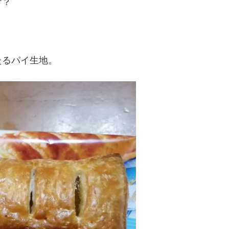
け？
たるパイ生地。