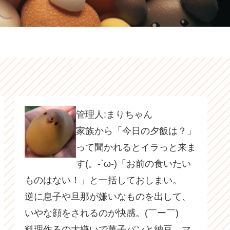
管理人:まりちゃん
家族から「今日の夕飯は？」
って聞かれるとイラっと来ま
す(。-`ω-)「お前の食いたい
ものはない！」と一括しておしまい。
逆に息子や旦那が嫌いなものを出して、
いやな顔をされるのが快感。(￣ー￣)
料理作るの大嫌いで菓子パンと納豆、マ