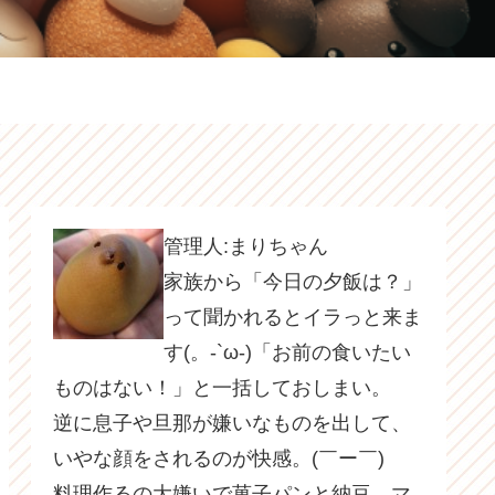
管理人:まりちゃん
家族から「今日の夕飯は？」
って聞かれるとイラっと来ま
す(。-`ω-)「お前の食いたい
ものはない！」と一括しておしまい。
逆に息子や旦那が嫌いなものを出して、
いやな顔をされるのが快感。(￣ー￣)
料理作るの大嫌いで菓子パンと納豆、マ