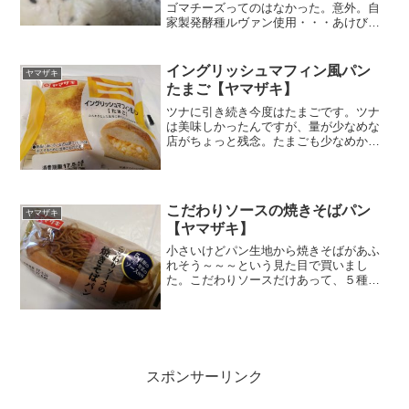
ゴマチーズってのはなかった。意外。自
家製発酵種ルヴァン使用・・・あけびみ
たいｗ黒ゴマを練る混んでるのはわかる
が、練りこんでるこの独特の生地、なん
ていうのかなぁ～。デニッシュとか、ブ
イングリッシュマフィン風パン
ヤマザキ
ールとか、フランスとか...
たまご【ヤマザキ】
ツナに引き続き今度はたまごです。ツナ
は美味しかったんですが、量が少なめな
店がちょっと残念。たまごも少なめかな
ぁ・・・栄養成分原材料こちらもツナ同
様ゴツゴツとした見た目です。よく見る
と表面に卵っぽい黄色の粉粉がまぶって
ます。半分にしたら、たま...
こだわりソースの焼きそばパン
ヤマザキ
【ヤマザキ】
小さいけどパン生地から焼きそばがあふ
れそう～～～という見た目で買いまし
た。こだわりソースだけあって、５種類
の果実と野菜を使用していますよ。栄養
成分５種類の果実が何かはのってないな
ぁ。なんだろう。開封と同時にやきそば
ソースの甘じょっぱい香り。...
スポンサーリンク