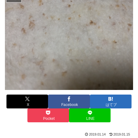
X
Facebook
はてブ
Pocket
LINE
2019.01.14
2019.01.15