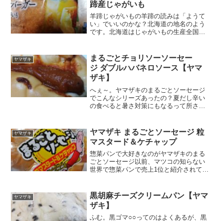
蹄産じゃがいも
羊蹄じゃがいもの羊蹄の読みは「ようて
い」でいいのかな？北海道の地名のよう
です。北海道はじゃがいもの生産全国一
位。小学校で習ってから変わってない。
カロリー糖質たっぷり油分が浸った見た
目。結構パンの部分も厚い感じ。頂きま
まるごとチョリソーソーセー
ヤマザキ
ーす。コロッケバーガーっ...
ジ ダブルハバネロソース【ヤマ
ザキ】
へぇ～。ヤマザキのまるごとソーセージ
でこんなシリーズあったの？夏だし辛い
の食べると暑さ対策にもなるって所さん
の番組であったし。買っちゃおうかな♪ダ
ブルハバネロってことは、通常のハバネ
ロより辛そうだけど。まぁそうだわなぁ
ヤマザキ まるごとソーセージ 粒
ヤマザキ
～(*´Д｀)わぁ！い...
マスタード＆ケチャップ
惣菜パンで大好きなのがヤマザキのまる
ごとソーセージ以前、マツコの知らない
世界で惣菜パンで売上1位と紹介されて以
来、安売りしてたら迷わず買ってます。
その関連商品とあれば食べずにはいられ
ません。粒マスタード＆ケチャップ食べ
黒胡麻チーズクリームパン【ヤマ
ヤマザキ
る前から外さないと確信...
ザキ】
ふむ。黒ゴマ○○ってのはよくあるが、黒