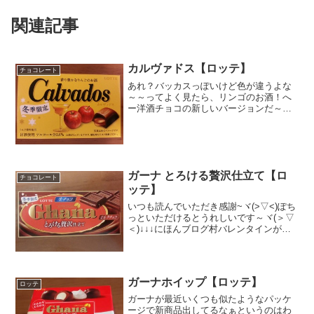
関連記事
カルヴァドス【ロッテ】
チョコレート
あれ？バッカスっぽいけど色が違うよな
～～ってよく見たら、リンゴのお酒！へ
ー洋酒チョコの新しいバージョンだ～こ
れ買おう♪ってソッコーで買いました。(*
´ω｀*)こちらも何故か冬季限定です。
２．６％バッカスは３．２％ラミーが
３．７％だからそれよ...
ガーナ とろける贅沢仕立て【ロ
チョコレート
ッテ】
いつも読んでいただき感謝~ヾ(>▽<)ぽち
っといただけるとうれしいです～ヾ(＞▽
＜)↓↓↓にほんブログ村バレンタインが目
の前～ってのはちょっと早いですかねぇ
(汗)でも、気が付くとチョコに目が行って
ますｗで、こちらロッテの板チョコ、ミ
ルクチョ...
ガーナホイップ【ロッテ】
ロッテ
ガーナが最近いくつも似たようなパッケ
ージで新商品出してるなぁというのはわ