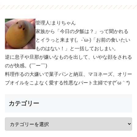
管理人:まりちゃん
家族から「今日の夕飯は？」って聞かれる
とイラっと来ます(。-`ω-)「お前の食いたい
ものはない！」と一括しておしまい。
逆に息子や旦那が嫌いなものを出して、いやな顔をされる
のが快感。(￣ー￣)
料理作るの大嫌いで菓子パンと納豆、マヨネーズ、オリー
ブオイルをこよなく愛する性悪なパート主婦です(*´ω｀*)
カテゴリー