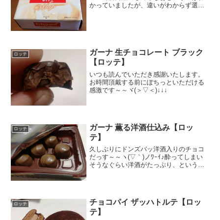
かっていましたが、違いがわからず選び
きれず、結局どれも買わずにいました。
が、珍しくパパちゃんが「これ食べ
る？」といって目の前に出してくれたの
がこれ。ガーナのホイップ♪こ...
ガーナ 生チョコレート ブラック
ロッテ
【ロッテ】
いつも読んでいただき感謝いたします。
お時間頂戴する前にぽちっといただける
感激です～～ヾ(＞▽＜)↓↓↓
ガーナ 薫る洋酒仕込み【ロッ
ロッテ
テ】
久しぶりにドンズバッ洋酒入りのチョコ
だっす～～ヽ(▽｀)ノﾜｰｲ♪酔ってしまい
そうなぐらい洋酒がたっぷり、という口
コミがあったのでファミリーマートで見
つけて即買いしました。が、自宅で見た
らアルコール度数が１．１％・・・・ガ
ーン。Σ(￣ロ￣l...
チョコパイ ザッハトルテ【ロッ
ロッテ
テ】