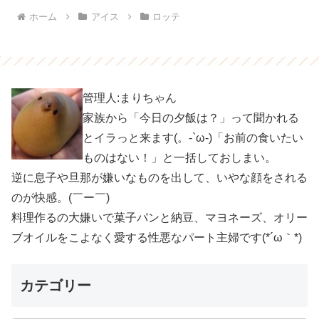
ホーム
アイス
ロッテ
管理人:まりちゃん
家族から「今日の夕飯は？」って聞かれる
とイラっと来ます(。-`ω-)「お前の食いたい
ものはない！」と一括しておしまい。
逆に息子や旦那が嫌いなものを出して、いやな顔をされる
のが快感。(￣ー￣)
料理作るの大嫌いで菓子パンと納豆、マヨネーズ、オリー
ブオイルをこよなく愛する性悪なパート主婦です(*´ω｀*)
カテゴリー