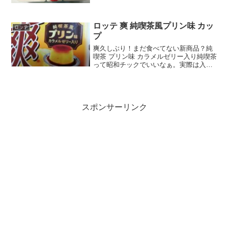
回はすりおろし果肉入りでうす。食べた
感想はどうだったの？という気の早い読
者さん（私みたい...
ロッテ 爽 純喫茶風プリン味 カッ
ロッテ
プ
爽久しぶり！まだ食べてない新商品？純
喫茶 プリン味 カラメルゼリー入り純喫茶
って昭和チックでいいなぁ。実際は入っ
たことたぶんないですが。三丁目の夕日
に出てきそうなプリン。素朴さと、素材
そのもののおいしさ的な魅力。カロリー
糖質見てみると、菓子...
スポンサーリンク