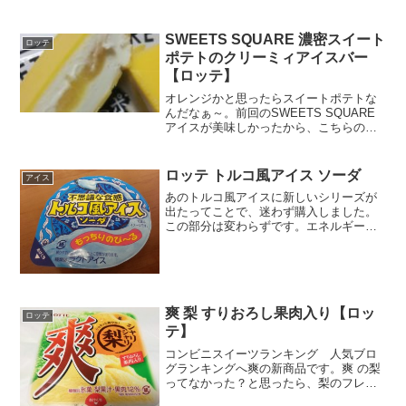
じでようやく食べることにしました。本
屋で買った、あるいは今だとアマゾンで
買った本をそのまま読まずに積読という
SWEETS SQUARE 濃密スイート
ロッテ
のはありがちですが、最近...
ポテトのクリーミィアイスバー
【ロッテ】
オレンジかと思ったらスイートポテトな
んだなぁ～。前回のSWEETS SQUARE
アイスが美味しかったから、こちらのア
イスも期待できそうかなぁ。生クリーム♪
栄養成分アイスクリームだぁ～あっ芋は
紅はるかなのか。有名だな。なんか雰囲
ロッテ トルコ風アイス ソーダ
アイス
気が秋っぽい。...
あのトルコ風アイスに新しいシリーズが
出たってことで、迷わず購入しました。
この部分は変わらずです。エネルギーは
低めです。ラクトアイス・・・乳固形分
３～１０％アイスミルクよりは下
爽 梨 すりおろし果肉入り【ロッ
ロッテ
テ】
コンビニスイーツランキング 人気ブロ
グランキングへ爽の新商品です。爽 の梨
ってなかった？と思ったら、梨のフレー
バーは2014年に発売されたようです。 今