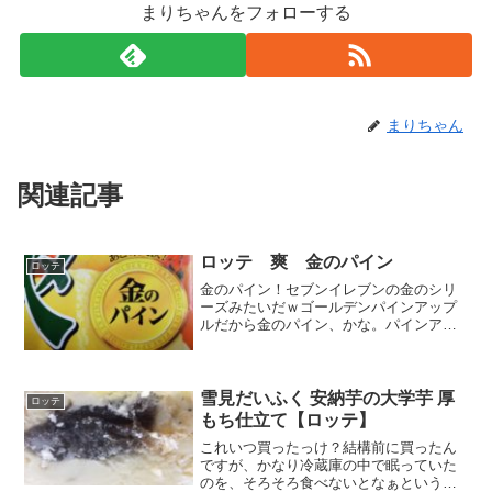
まりちゃんをフォローする
まりちゃん
関連記事
ロッテ 爽 金のパイン
ロッテ
金のパイン！セブンイレブンの金のシリ
ーズみたいだｗゴールデンパインアップ
ルだから金のパイン、かな。パインアッ
プルってなんでアップル付くんだろう
か？果汁が１８％これめっちゃ多くない
か？エネルギーは少ないけれど、糖質は
あるねぇ。－18℃以下で保...
雪見だいふく 安納芋の大学芋 厚
ロッテ
もち仕立て【ロッテ】
これいつ買ったっけ？結構前に買ったん
ですが、かなり冷蔵庫の中で眠っていた
のを、そろそろ食べないとなぁという感