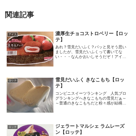
関連記事
濃厚生チョコストロベリー【ロッ
アイス
テ】
あれ？雪見だいふく？パッと見そう思い
ましたが、雪見だいふくって書いてな
い・・・なんかおいしそうだぞ！アイス
ミルクか～ストロベリー果汁・果肉が２
１％ これって多いよね。一個当たりの
エネルギーが１０７キロラズベリー果汁
も入ってる♪おっと、洋酒使...
雪見だいふく きなこもち【ロッ
ロッテ
テ】
コンビニスイーツランキング 人気ブロ
グランキングへきなこもちの雪見だぁ～
～普通のきなこもちだと粉々感が結構気
になるけど、アイスなら食べやすそうだ
なぁ～～ヽ(´ー｀)ノ人からもらうとこれ
ほど嬉しいアイスはないんですが、自分
だとよう買いません(...
ジェラートマルシェ ラムレーズ
ロッテ
ン【ロッテ】