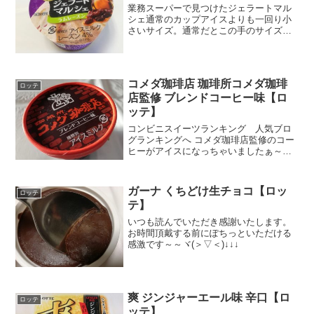
業務スーパーで見つけたジェラートマル
シェ通常のカップアイスよりも一回り小
さいサイズ。通常だとこの手のサイズは
スルーするんですが、ラムレーズンとい
うのが刺さりましたぁ～(´▽`*)練るとなめ
らか！これチェック。あとでやってみよ
うかなぁ。栄養成...
コメダ珈琲店 珈琲所コメダ珈琲
ロッテ
店監修 ブレンドコーヒー味【ロ
ッテ】
コンビニスイーツランキング 人気ブロ
グランキングへ コメダ珈琲店監修のコー
ヒーがアイスになっちゃいましたぁ～
(*^▽^*)コメダと言ったら名古屋で始まっ
た個性的なコーヒーショップですね。コ
メダがそうなのか？個人的には名古屋の
ガーナ くちどけ生チョコ【ロッ
ロッテ
文化が他と際立っ...
テ】
いつも読んでいただき感謝いたします。
お時間頂戴する前にぽちっといただける
感激です～～ヾ(＞▽＜)↓↓↓
爽 ジンジャーエール味 辛口【ロ
ロッテ
ッテ】