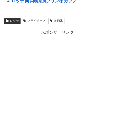
ロッテ 爽 純喫茶風プリン味 カップ
ロッテ
フラベチーノ
微細氷
スポンサーリンク