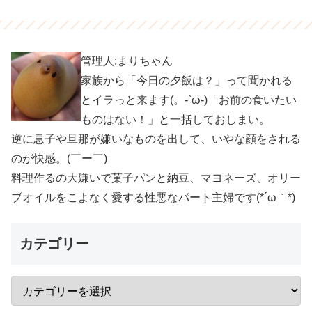
管理人:まりちゃん
家族から「今日の夕飯は？」って聞かれる
とイラっと来ます(。-`ω-)「お前の食いたい
ものはない！」と一括しておしまい。
逆に息子や旦那が嫌いなものを出して、いやな顔をされる
のが快感。(￣ー￣)
料理作るの大嫌いで菓子パンと納豆、マヨネーズ、オリー
ブオイルをこよなく愛する性悪なパート主婦です(*´ω｀*)
カテゴリー