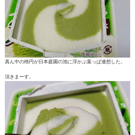
真ん中の楕円が日本庭園の池に浮かぶ葉っぱ連想した。
頂きまーす。