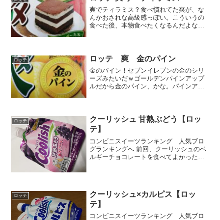
爽でティラミス？食べ慣れてた爽が、な
んかおされな高級感っぽい。こういうの
食べた後、本物食べたくなるんだよなぁ
～。（大昔のティラミスブームを経験し
てる）まっそれはそれとして、微細氷入
りラクトアイス久しぶりだなぁ～☆彡お
決まりのカロリー糖質いつ...
ロッテ 爽 金のパイン
ロッテ
金のパイン！セブンイレブンの金のシリ
ーズみたいだｗゴールデンパインアップ
ルだから金のパイン、かな。パインアッ
プルってなんでアップル付くんだろう
か？果汁が１８％これめっちゃ多くない
か？エネルギーは少ないけれど、糖質は
あるねぇ。－18℃以下で保...
クーリッシュ 甘熟ぶどう【ロッ
ロッテ
テ】
コンビニスイーツランキング 人気ブロ
グランキングへ 前回、クーリッシュのベ
ルギーチョコレートを食べてよかったの
で、今回は葡萄に挑戦(; ･`д･´)ブドウは緑
のマスカットよりも紫の巨砲のほうが好
きなのでこれは食べないと♪完熟ではなく
甘熟ぶど...
クーリッシュ×カルピス【ロッ
ロッテ
テ】
コンビニスイーツランキング 人気ブロ