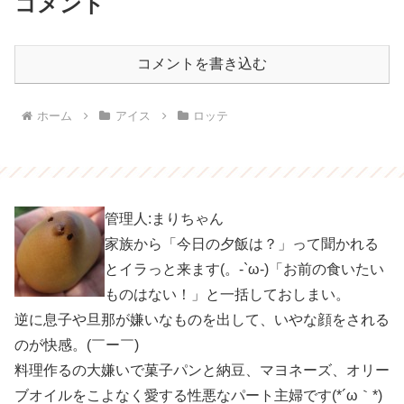
コメント
コメントを書き込む
ホーム
アイス
ロッテ
管理人:まりちゃん
家族から「今日の夕飯は？」って聞かれる
とイラっと来ます(。-`ω-)「お前の食いたい
ものはない！」と一括しておしまい。
逆に息子や旦那が嫌いなものを出して、いやな顔をされる
のが快感。(￣ー￣)
料理作るの大嫌いで菓子パンと納豆、マヨネーズ、オリー
ブオイルをこよなく愛する性悪なパート主婦です(*´ω｀*)