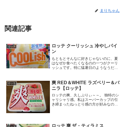
まりちゃん
関連記事
ロッテ クーリッシュ 冷やしパイ
ロッテ
ン
もともとそんなに好きじゃないのに、夏
はなぜか食べたくなるのの一つがクーリ
ッシュです。特に猛暑日のようなうだる
ような暑いときはバニラ系よりかフルー
ツ系の方が爽快感がイメージできて好き
です。でもって、今回はこれ冷やしパイ
爽 RED＆WHITE ラズベリー＆バ
ロッテ
ンパインとパイナップル何...
ニラ【ロッテ】
ロッテの爽、久しぶりぃ～～。 独特のシ
ャリシャリ感。私はスーパーカップの引
き締まったねっとり感の方が好みなので
そっちばかり食べていますが、たまーに
ひがった食感の層を食べたくなります
ね。ちょうどいいタイミングで新アイテ
ムのラズベリー＆バニラが...
ロッテ 爽 ザ・ティラミス
ロッテ