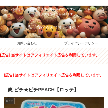
私のパパちゃは、スイーツのサンタさん。コンビニスイーツや高級和洋菓子を
しょっちゅう買ってきてくれます。我が家の平凡ですが、とってもハッピーな
幸せをおすそ分けしちゃいます。
私、食べる人ですが何か？
お問い合わせ
プライバシーポリシー
[広告] 当サイトはアフィリエイト広告を利用しています。
[広告] 当サイトはアフィリエイト広告を利用しています。
爽 ピチ★ピチPEACH【ロッテ】
ロッテ