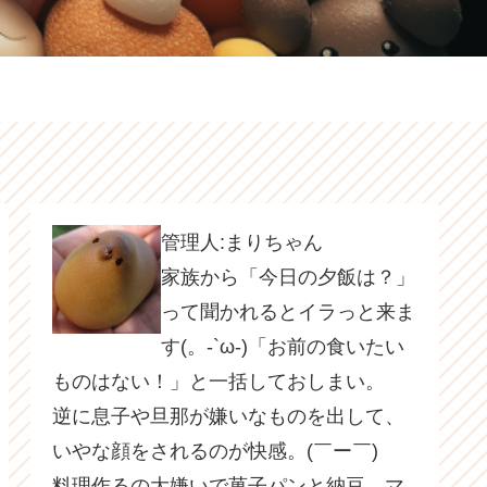
管理人:まりちゃん
家族から「今日の夕飯は？」
って聞かれるとイラっと来ま
す(。-`ω-)「お前の食いたい
ものはない！」と一括しておしまい。
逆に息子や旦那が嫌いなものを出して、
いやな顔をされるのが快感。(￣ー￣)
料理作るの大嫌いで菓子パンと納豆、マ