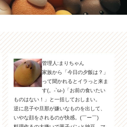
管理人:まりちゃん
家族から「今日の夕飯は？」
って聞かれるとイラっと来ま
す(。-`ω-)「お前の食いたい
ものはない！」と一括しておしまい。
逆に息子や旦那が嫌いなものを出して、
いやな顔をされるのが快感。(￣ー￣)
料理作るの大嫌いで菓子パンと納豆、マ