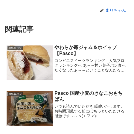
まりちゃん
関連記事
やわらか苺ジャム＆ホイップ
敷島製パン
【Pasco】
コンビニスイーツランキング 人気ブロ
グランキングへ あ～～甘い菓子パン食べ
たくなったぁ～～ということなんだろう
なぁ・・・たぶん（何だか人事ｗ）この
パッケージがすごく惹かれて買いました
ぁ。ヾ(＞▽＜)いちごジャム＆ホイップっ
て滅茶苦茶甘そうな...
Pasco 国産小麦のきなこおもち
敷島製パン
ぱん
いつも読んでいただき感謝いたします。
お時間頂戴する前にぽちっといただける
感激です～～ヾ(＞▽＜)↓↓↓