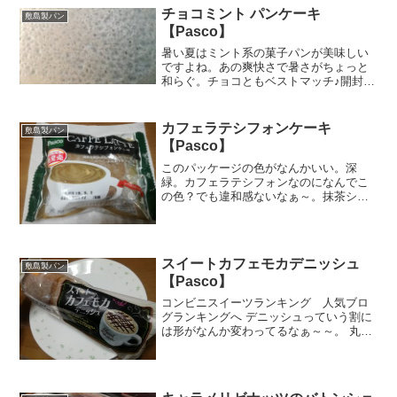
チョコミント パンケーキ
敷島製パン
【Pasco】
暑い夏はミント系の菓子パンが美味しい
ですよね。あの爽快さで暑さがちょっと
和らぐ。チョコともベストマッチ♪開封わ
ぁ～。真っ青。結構ミント系な強い香り
かなぁと思いきや、強すぎず調度良いミ
ントのスーとする風味。持つと、ほんの
カフェラテシフォンケーキ
敷島製パン
り指先に吸着する感触が...
【Pasco】
このパッケージの色がなんかいい。深
緑。カフェラテシフォンなのになんでこ
の色？でも違和感ないなぁ～。抹茶シフ
ォンかと思った。栄養成分原材料名開封
したとたん、ふあぁ～～とほのかなラテ
のいい香り♪だから、思わず鼻を生地の近
くまで寄せたんだけど、「...
スイートカフェモカデニッシュ
敷島製パン
【Pasco】
コンビニスイーツランキング 人気ブロ
グランキングへ デニッシュっていう割に
は形がなんか変わってるなぁ～～。 丸く
なくて長細い。 ちぎれるパンじゃないけ
ど、一口サイズに切れ目が入ってるっぽ
いので食べやすそうだなぁ～～。 チョコ
チップ入りのコー...