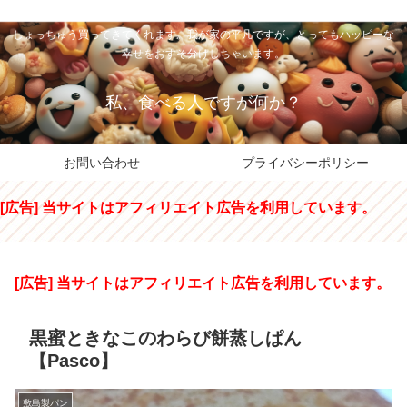
私のパパちゃは、スイーツのサンタさん。コンビニスイーツや高級和洋菓子を
しょっちゅう買ってきてくれます。我が家の平凡ですが、とってもハッピーな
幸せをおすそ分けしちゃいます。
私、食べる人ですが何か？
お問い合わせ
プライバシーポリシー
[広告] 当サイトはアフィリエイト広告を利用しています。
[広告] 当サイトはアフィリエイト広告を利用しています。
黒蜜ときなこのわらび餅蒸しぱん
【Pasco】
敷島製パン