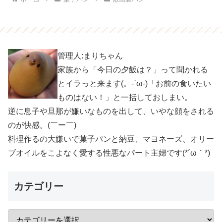
管理人:まりちゃん
家族から「今日の夕飯は？」って聞かれる
とイラっと来ます(。-`ω-)「お前の食いたい
ものはない！」と一括しておしまい。
逆に息子や旦那が嫌いなものを出して、いやな顔をされる
のが快感。(￣ー￣)
料理作るの大嫌いで菓子パンと納豆、マヨネーズ、オリー
ブオイルをこよなく愛する性悪なパート主婦です(*´ω｀*)
カテゴリー