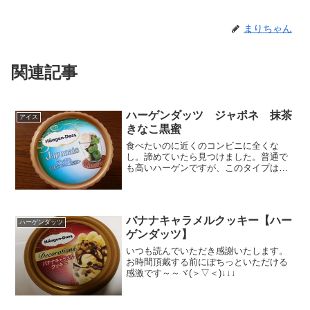
まりちゃん
関連記事
ハーゲンダッツ ジャポネ 抹茶
アイス
きなこ黒蜜
食べたいのに近くのコンビニに全くな
し。諦めていたら見つけました。普通で
も高いハーゲンですが、このタイプはさ
らにお高い。これ一個で３６０円パッケ
ージもおしゃれですね。何よりも、黒み
つきなこのイメージ写真がおいしそう。
この際エネルギーは無視です...
バナナキャラメルクッキー【ハー
ハーゲンダッツ
ゲンダッツ】
いつも読んでいただき感謝いたします。
お時間頂戴する前にぽちっといただける
感激です～～ヾ(＞▽＜)↓↓↓