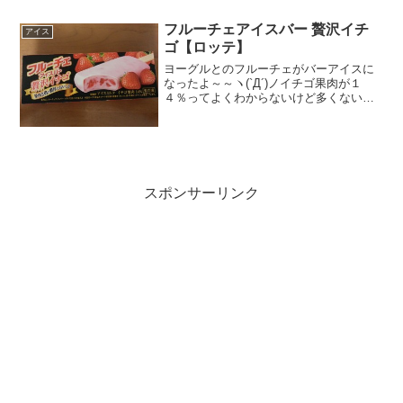
の実？小粒でかわいいです。全体...
フルーチェアイスバー 贅沢イチ
アイス
ゴ【ロッテ】
ヨーグルとのフルーチェがバーアイスに
なったよ～～ヽ(`Д´)ノイチゴ果肉が１
４％ってよくわからないけど多くない
か？フルーチェアイスバーってのがある
のか。要は従来品の2倍の果肉量ってこと
で、これは贅沢。何がどう贅沢なのか？
って突っ込みたくなる...
スポンサーリンク