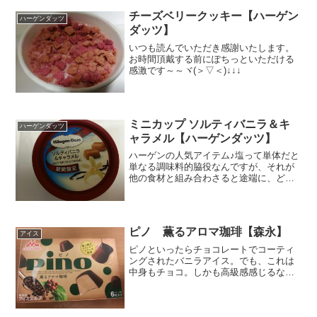
チーズベリークッキー【ハーゲン
ハーゲンダッツ
ダッツ】
いつも読んでいただき感謝いたします。
お時間頂戴する前にぽちっといただける
感激です～～ヾ(＞▽＜)↓↓↓
ミニカップ ソルティバニラ＆キ
ハーゲンダッツ
ャラメル【ハーゲンダッツ】
ハーゲンの人気アイテム♪塩って単体だと
単なる調味料的脇役なんですが、それが
他の食材と組み合わさると途端に、どん
な味なんだろうって興味がわいてくるの
が不思議です。塩とキャラメル。これっ
てキャンディーとかでもあるのでだいた
い味は想像できるんです...
ピノ 薫るアロマ珈琲【森永】
アイス
ピノといったらチョコレートでコーティ
ングされたバニラアイス。でも、これは
中身もチョコ。しかも高級感感じるな
～。フローラルな薫りってアロマな感
じ。コロンビアスプレモって何さ？あ
と、右の真ん中付近の木の実これが珈琲