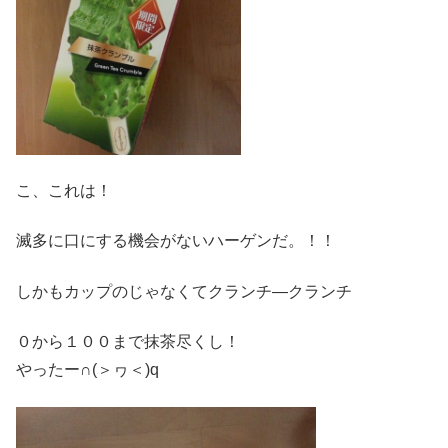
こ、これは！
滅多に口にする機会がないハーゲンだ。！！
しかもカップのじゃなくてクランチ―クランチ
０から１００まで抹茶尽くし！
やったー∩(＞ヮ＜)q