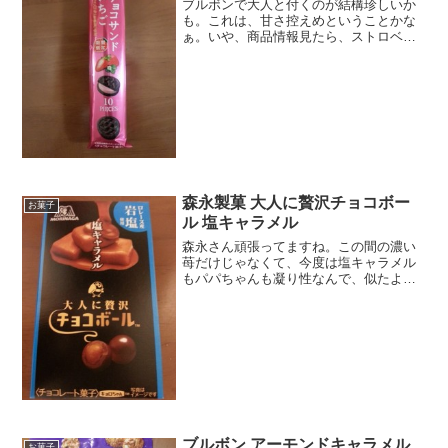
ブルボンで大人と付くのが結構珍しいか
も。これは、甘さ控えめということかな
ぁ。いや、商品情報見たら、ストロベリ
ーリキュールが入ってるからか。そんな
リキュールがあったんですね。２８７キ
ロカロリー原材料名に洋酒ありました。
ブラックココアパウダー入...
森永製菓 大人に贅沢チョコボー
お菓子
ル 塩キャラメル
森永さん頑張ってますね。この間の濃い
苺だけじゃなくて、今度は塩キャラメル
もパパちゃんも凝り性なんで、似たよう
なのがあるとどんどん持ってきてくれま
しゅ。塩は塩でもこだわりを感じるな～
ロレーヌってどこだ？昔世界史で、アル
ザスロレーヌ地方って出て...
ブルボン アーモンドキャラメル
お菓子