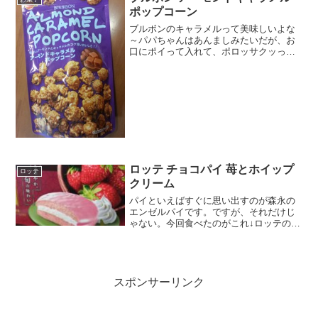
ポップコーン
ブルボンのキャラメルって美味しいよな
～パパちゃんはあんましみたいだが、お
口にポイって入れて、ポロッサクッって
食感としゅわっとくるストレートな甘さ
食感と味覚がほぼ同時に味わってる感が
あるんですよね。でもこのパッケージ紫
じゃんしかもなんか違和感...
ロッテ チョコパイ 苺とホイップ
ロッテ
クリーム
パイといえばすぐに思い出すのが森永の
エンゼルパイです。ですが、それだけじ
ゃない。今回食べたのがこれ↓ロッテのチ
ョコパイ 苺とホイップクリームめっちゃ
和なパッケージ宇治茶が欲しくなる。北
海道産の生クリーム入りホイップクリー
ムをしっとり苺ケーキ...
スポンサーリンク