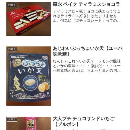
森永 ベイク ティラミスショコラ
お菓子
ティラミスだ～板チョコに挟まっててこ
れはティラミス好きにはたまりません
よ。何気に「準チョコレート」ってのが
気になるんですが。チョコレートっぽい
ケーキってことかな～まいいや。あっと
違った。ティラミス仕立てのチョコレー
トか甘いイメージだったです...
あじわいぷっちょいか天【ユーハ
お菓子
味覚糖】
なんじゃこれ？いか天？ レモンの酸味
といかの塩味・・・・微妙だ・・・ユー
ハ味覚糖と言えば、ちょっとまえの切り
身ちゃんが記憶にあたららしいけ
ど・・・怖いもの見たさで買ってみまし
た。⇒UHA味覚糖 ぷっちょ スティック
KIRIMIちゃん 塩じ...
大人プチ チョコサンドいちご
お菓子
【ブルボン】