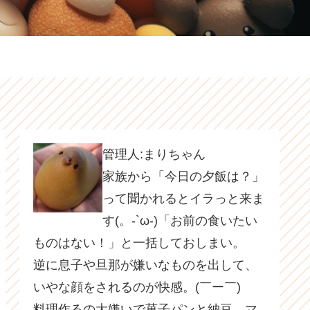
管理人:まりちゃん
家族から「今日の夕飯は？」
って聞かれるとイラっと来ま
す(。-`ω-)「お前の食いたい
ものはない！」と一括しておしまい。
逆に息子や旦那が嫌いなものを出して、
いやな顔をされるのが快感。(￣ー￣)
料理作るの大嫌いで菓子パンと納豆、マ