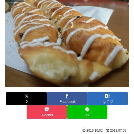
X
Facebook
はてブ
Pocket
LINE
2018.10.02
2019.07.08