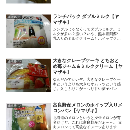
た見た目なのでちょっと私の好みと違う
かも。でも珍しそうだし気になる。こう
いう時は買わないと後で後...
ランチパック ダブルミルク【ヤ
山崎製パン
マザキ】
シングルじゃなくってダブルミルク。ミ
ルクが多い？濃い？いや、熊本産阿蘇牛
乳入りのミルククリームとホイップクリ
ームだからダブルなのか。栄養成分原材
料名外観はランチパック。どれもこれも
この見た目。この部分は同じでいい。同
じじゃないとだめ。もっち...
大きなクレープケーキ とちおと
山崎製パン
め苺ジャム＆ミルククリーム【ヤ
マザキ】
なんだかでかいぞ。大きなクレープケー
キというよりも大きなオムレツという感
じ。久しぶりにがっつり甘い菓子パン食
べたくなったからドンピシャな感じ♪炭水
化物、半端ない。おや？洋酒入りです
ぞ。おこちゃま大丈夫かな？へぇ～～。
富良野産メロンのホイップ入りメ
山崎製パン
こうくるか。パッケージを...
ロンパン【ヤマザキ】
北海道のメロンというと夕張メロンが有
名だけど、これは富良野産だぁ～～。 赤
肉メロンって高級なイメージありますね