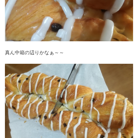
真ん中箱の辺りかなぁ～～