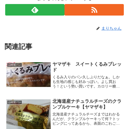
まりちゃん
関連記事
ヤマザキ スイートくるみブレッ
山崎製パン
ド
くるみ入りのパン久しぶりだなぁ。しか
も生地の感じも好みっぽい。よし買お
う！という勢い買いです。カロリー糖質
カジサック？URLとかないけど・・・気
になったのでワードでググったら、感じ
の良いお兄さんがヤマザキのパンのおす
北海道産ナチュラルチーズのクラ
山崎製パン
すめ動画がアップされてま...
ンブルケーキ【ヤマザキ】
北海道産ナチュラルチーズまではわかる
んだが、クランブルケーキって何？トッ
ピングにってあるから、表面のごわごわ
したのがクランブルか？ぼそぼそっとし