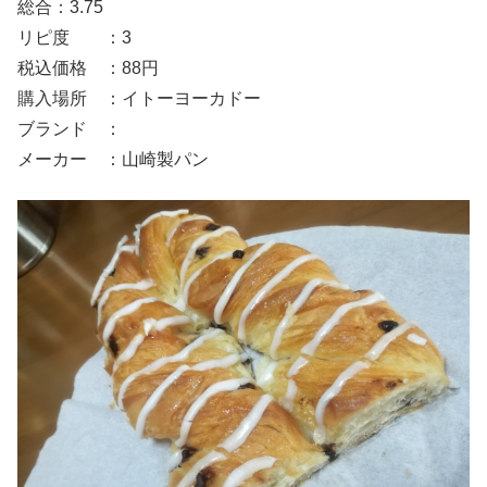
総合：3.75
リピ度 ：3
税込価格 ：88円
購入場所 ：イトーヨーカドー
ブランド ：
メーカー ：山崎製パン