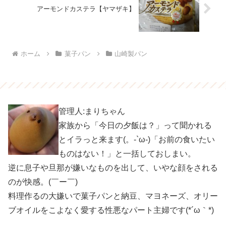
アーモンドカステラ【ヤマザキ】
ホーム
菓子パン
山崎製パン
管理人:まりちゃん
家族から「今日の夕飯は？」って聞かれる
とイラっと来ます(。-`ω-)「お前の食いたい
ものはない！」と一括しておしまい。
逆に息子や旦那が嫌いなものを出して、いやな顔をされる
のが快感。(￣ー￣)
料理作るの大嫌いで菓子パンと納豆、マヨネーズ、オリー
ブオイルをこよなく愛する性悪なパート主婦です(*´ω｀*)