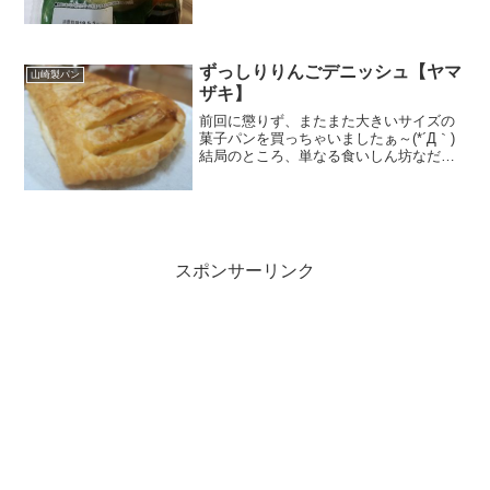
ぇ～～♪ 栄養成分 原材料名 開けたとたん
にフレッシュで甘いメロンの香りが！ い
い香りぃ～～(*´Д｀) そして、メロンパン
なのに...
ずっしりりんごデニッシュ【ヤマ
山崎製パン
ザキ】
前回に懲りず、またまた大きいサイズの
菓子パンを買っちゃいましたぁ～(*´Д｀)
結局のところ、単なる食いしん坊なだけ
か（笑）ただ、今ふっと思ったのは、大
きいサイズのパンって、食べる前のワク
ワク感があるんだよなぁ～ってこと。一
品一品ちょっぴりな...
スポンサーリンク