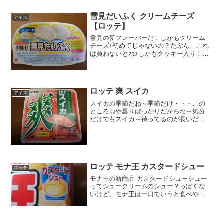
雪見だいふく クリームチーズ
アイス
【ロッテ】
雪見の新フレーバーだ！しかもクリーム
チーズ♪初めてじゃないの？たぶん。これ
は買わないとね♪しかもクッキー入り！！
全粒粉入りクッキークランチ。食感が楽
しみ( ´艸｀)カロリーは１個で８１キロ。
アイスミルクだからまずまず。ふたを開
けたら、裏にメ...
ロッテ 爽 スイカ
アイス
スイカの季節だね～季節だけ・・・この
ところ雨や曇りばっかりだからな～気分
だけでもスイカ～待ってるのが長いだ
け、夏が来た時の爽快感もあるからね～
スイカと言えば種そうだよな～種ないと
物足りないか。ラムネで作っちゃうとこ
ろがなかなかだな。こげ茶色...
ロッテ モナ王 カスタードシュー
ロッテ
モナ王の新商品 カスタードシューシュー
ってシュークリームのシュー？っぽくな
いけど。モナ王は一口でいうと食べやす
い、というのが私の感想です。悪くいう
とあっさりしすぎて物足りないかも。こ
ういう場合、チョコモナカジャンボ買っ