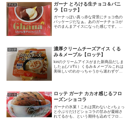
ちゃいます。でも、今は...
ガーナ とろける生チョコ＆バニ
アイス
ラ【ロッテ】
ガーナっぽい真っ赤な背景にチョコ色の
パッケージだなぁ。あのガーナチョコが
そのまんまアイスになった感じです。ア
イスミルク・・・乳固形分１０％～１
５％、乳脂肪分３％～８％何回見ても頭
になかなか入りません(^O^;)生チョコレー
トがあって、エネル...
濃厚クリームチーズアイス くる
ロッテ
み＆メープル【ロッテ】
kiriのクリームアイスがまた新商品だしま
したぉ(ノ≧∇≦）くるみ＆メープルこれは
美味しいのわかっちゃうから迷わずゲッ
トしました(・∀・)どちらも好物だからで
す(ノ≧∇≦）kiriのアイス、濃厚だからなぁ
ちょっとお高いですけどね。アイスミ
ル...
ロッテ ガーナ カカオ感じるフロ
ロッテ
ーズンショコラ
ガーナの氷菓！これは買わないと♪ちょっ
と小ぶりだけどショコラの甘みが凝縮さ
れてるかも、という期待も込めてフロー
ズンの氷菓だけにカロリー低し。が、糖
質は思ったよりか多いな。ショコラだけ
に、かな？蓋を開けたらひんやりとした