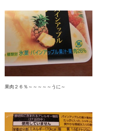
果肉２６％～～～～～うに～