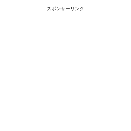
冷気。ぱっと見、氷菓っ...
スポンサーリンク