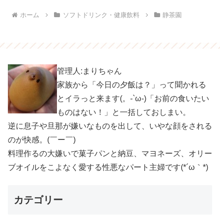
ホーム
ソフトドリンク・健康飲料
静茶園
管理人:まりちゃん
家族から「今日の夕飯は？」って聞かれる
とイラっと来ます(。-`ω-)「お前の食いたい
ものはない！」と一括しておしまい。
逆に息子や旦那が嫌いなものを出して、いやな顔をされる
のが快感。(￣ー￣)
料理作るの大嫌いで菓子パンと納豆、マヨネーズ、オリー
ブオイルをこよなく愛する性悪なパート主婦です(*´ω｀*)
カテゴリー