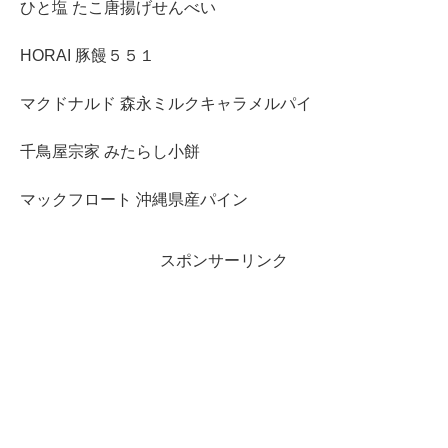
ひと塩 たこ唐揚げせんべい
HORAI 豚饅５５１
マクドナルド 森永ミルクキャラメルパイ
千鳥屋宗家 みたらし小餅
マックフロート 沖縄県産パイン
スポンサーリンク