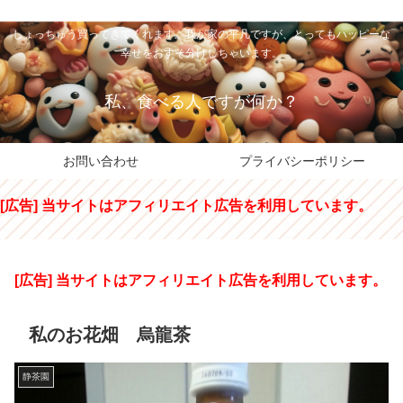
私のパパちゃは、スイーツのサンタさん。コンビニスイーツや高級和洋菓子を
しょっちゅう買ってきてくれます。我が家の平凡ですが、とってもハッピーな
幸せをおすそ分けしちゃいます。
私、食べる人ですが何か？
お問い合わせ
プライバシーポリシー
[広告] 当サイトはアフィリエイト広告を利用しています。
[広告] 当サイトはアフィリエイト広告を利用しています。
私のお花畑 烏龍茶
静茶園