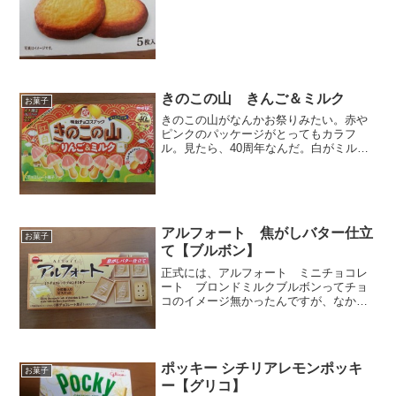
たらヤバッひと手間かける...
きのこの山 きんご＆ミルク
お菓子
きのこの山がなんかお祭りみたい。赤や
ピンクのパッケージがとってもカラフ
ル。見たら、40周年なんだ。白がミルク
で赤がりんごだね。分かりやすいんだけ
どどんなあじかな。ほのかに酸味がある
といいな。パッケージを開けたら、これ
またピンク色の包みが。矢...
アルフォート 焦がしバター仕立
お菓子
て【ブルボン】
正式には、アルフォート ミニチョコレ
ート ブロンドミルクブルボンってチョ
コのイメージ無かったんですが、なかな
かイカスチョコって感じです。他にも、
プレミアムカカオとか、プレミアムホワ
イトとかありましたが、この焦がしバタ
ーがなんか刺さりました。...
ポッキー シチリアレモンポッキ
お菓子
ー【グリコ】