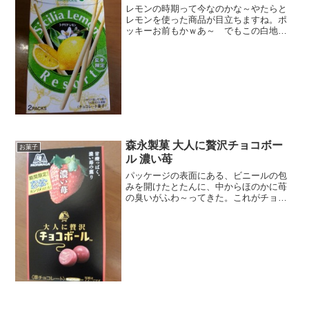
レモンの時期って今なのかな～やたらと
レモンを使った商品が目立ちますね。ポ
ッキーお前もかｗあ～ でもこの白地に
爽やかなグリーン色。あとレモンの黄色
シチリアンなイメージです。なんだこの
生換算って・・・・チョコレートってこ
とはホワイトチョコかなま...
森永製菓 大人に贅沢チョコボー
お菓子
ル 濃い苺
パッケージの表面にある、ビニールの包
みを開けたとたんに、中からほのかに苺
の臭いがふわ～ってきた。これがチョコ
ボール？最初はそう思いました。そう
か、大人用なのかと言うことは、甘さ控
えめかな。甘酸っぱいってのは私好み♪苺
と言うよりも、昔よく食べ...