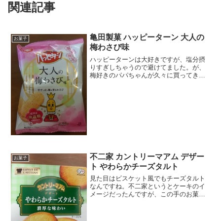
関連記事
亀田製菓 ハッピーターン 大人の
お菓子
梅わさび味
ハッピーターンは大好きですが、塩分摂
りすぎしちゃうので避けてました。が、
梅好きのパパちゃんが久々に買ってきま
した。これは食べねば。梅とわさびって
合うのか？すっぱくて鼻につーんてくる
感じかな。有名な紀州産だ。
不二家 カントリーマアム デザー
お菓子
ト やわらかチーズタルト
見た目はビスケット風でもチーズタルト
なんですね。不二家というとケーキのイ
メージだったんですが、この手のお菓子
は珍しいかも。およ？パッケージの割に
５枚とは少ないような・・・・で、１枚
当たり９４キロカロリー一気に５枚食べ