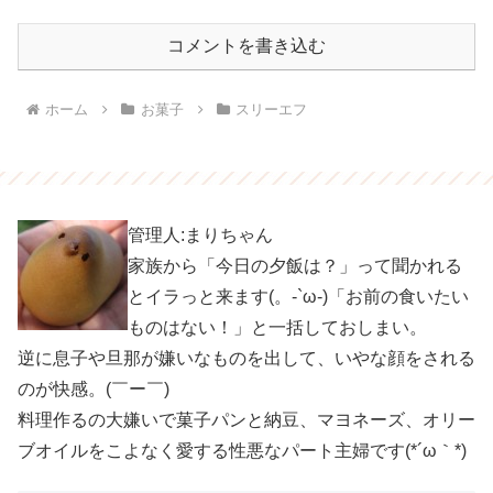
コメントを書き込む
ホーム
お菓子
スリーエフ
管理人:まりちゃん
家族から「今日の夕飯は？」って聞かれる
とイラっと来ます(。-`ω-)「お前の食いたい
ものはない！」と一括しておしまい。
逆に息子や旦那が嫌いなものを出して、いやな顔をされる
のが快感。(￣ー￣)
料理作るの大嫌いで菓子パンと納豆、マヨネーズ、オリー
ブオイルをこよなく愛する性悪なパート主婦です(*´ω｀*)