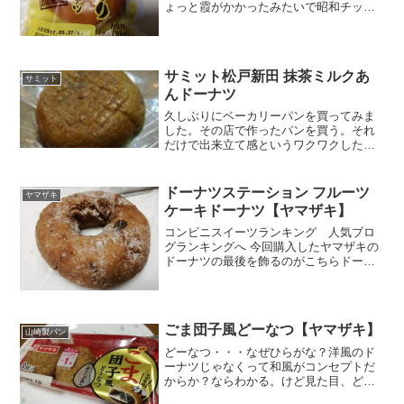
ょっと霞がかかったみたいで昭和チッ
ク。三丁目の夕日的なあんドーナッツに
惹かれて買っちゃいましたぁ。（´ω`*）
思ったほどカロリー、糖質は多くなさそ
う。まあ私の個...
サミット松戸新田 抹茶ミルクあ
サミット
んドーナツ
久しぶりにベーカリーパンを買ってみま
した。その店で作ったパンを買う。それ
だけで出来立て感というワクワクした気
持ちになれます。今回、サミットのベー
カリーコーナーに行った際に、いつもと
違う様子に気づきました。いままでは、
ドーナツステーション フルーツ
ヤマザキ
パンがそのまま置かれてい...
ケーキドーナツ【ヤマザキ】
コンビニスイーツランキング 人気ブロ
グランキングへ 今回購入したヤマザキの
ドーナツの最後を飾るのがこちらドーナ
ツステーション フルーツケーキドーナツ
ドーナツステーションってヤマザキのブ
ランドなんですねぇ。フルーツとありま
すが、見た感じはチョ...
ごま団子風どーなつ【ヤマザキ】
山崎製パン
どーなつ・・・なぜひらがな？洋風のド
ーナツじゃなくって和風がコンセプトだ
からか？ならわかる。けど見た目、どう
見てもごま団子だパンダが頬ずりしてる