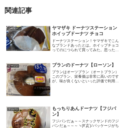
関連記事
ヤマザキ ドーナツステーション
山崎製パン
ホイップドーナツ チョコ
ドーナツステーション！ヤマザキでこん
なブランドあったとは。ホイップチョコ
ってのにつられて買ってみた。思ったほ
どカロリー糖質少なくてびっくり。あ
っ、カロリーはあるか。チョココーティ
ングにひびがあるのが残念ですが、ホイ
ブランのドーナツ【ローソン】
ローソン
ップが溢れてはみ出してる風...
ブランはオーツブラン（オートブラン）
このブラン、栄養価は非常に高いのです
が、味が良くないといった評価で利用さ
れにくかったのですが、ローソンが美味
しいコンビニドーナツにしてくれまし
た。人口甘味料不使用。ナチュラルロー
ソンブランドです。糖質：１...
もっちりあんドーナツ【フジパ
フジパン
ン】
フジパンだぁ～～スナックサンドのフジ
パンだぁ～～～ヽ(#`Д´)ﾉパッケージがち