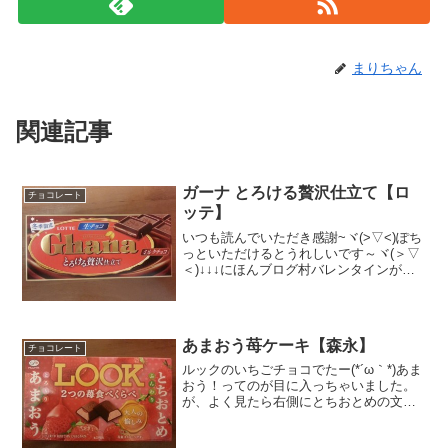
まりちゃん
関連記事
ガーナ とろける贅沢仕立て【ロ
チョコレート
ッテ】
いつも読んでいただき感謝~ヾ(>▽<)ぽち
っといただけるとうれしいです～ヾ(＞▽
＜)↓↓↓にほんブログ村バレンタインが目
の前～ってのはちょっと早いですかねぇ
(汗)でも、気が付くとチョコに目が行って
ますｗで、こちらロッテの板チョコ、ミ
ルクチョ...
あまおう苺ケーキ【森永】
チョコレート
ルックのいちごチョコでたー(*´ω｀*)あま
おう！ってのが目に入っちゃいました。
が、よく見たら右側にとちおとめの文字
も発見。なるほど、だから2つの苺の食べ
比べなのか～あまおうが５８％、とちお