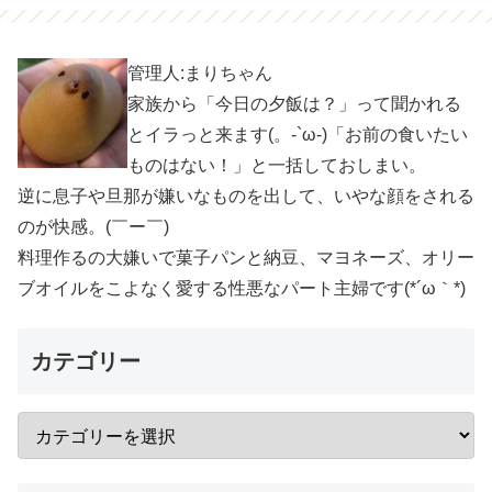
管理人:まりちゃん
家族から「今日の夕飯は？」って聞かれる
とイラっと来ます(。-`ω-)「お前の食いたい
ものはない！」と一括しておしまい。
逆に息子や旦那が嫌いなものを出して、いやな顔をされる
のが快感。(￣ー￣)
料理作るの大嫌いで菓子パンと納豆、マヨネーズ、オリー
ブオイルをこよなく愛する性悪なパート主婦です(*´ω｀*)
カテゴリー