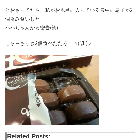
とおもってたら、私がお風呂に入っている最中に息子が2
個盗み食いした、
パパちゃんから密告(笑)
こら～さっき2個食べただろーヽ(`Д´)ノ
Related Posts: