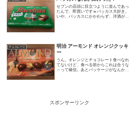
セブンの店頭に目立つように並んであっ
たんで、即買いですｗバッカス大好き。
いや、バッカスにかかわらず、洋酒が入
ったチョコには目がないです。ウイスキ
ーボンボンとかも、小学生の頃に良く食
べましたｗ(ちょっと背伸びした気分にも
ワクワクｗ）でも、なん...
明治 アーモンド オレンジクッキ
チョコレート
ー
うん。オレンジとチョコレート食べなれ
てないけど、食べる前からこれは合うな
～って確信。あとパッケージがなんかシ
ュールじゃないですか。ダリの絵に出て
た、溶けかけた時計とオレンジがなんだ
かシンクロしました。（わかる人は分か
るｗ）図入りでチョコの構...
スポンサーリンク