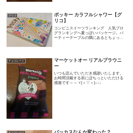
とめ４２％ちょぴっとだけ、あまおう多
い。おっと、中...
ポッキー カラフルシャワー【グ
グリコ
リコ】
コンビニスイーツランキング 人気ブロ
グランキングへ夏っぽいパッケージ。パ
ーティーテーブルの隅にあるとちょっと
つまんで食べたくなっちゃう存在感があ
りそう。おいしそうというよりも楽しそ
う。それだけだとなかなか買うまで行か
ないんですが、この時期に...
マーケットオー リアルブラウニ
チョコレート
ー
いつも読んでいただき感謝いたします。
お時間頂戴する前にぽちっといただける
感激です～～ヾ(＞▽＜)↓↓↓
バッカスなんか変わった？
チョコレート