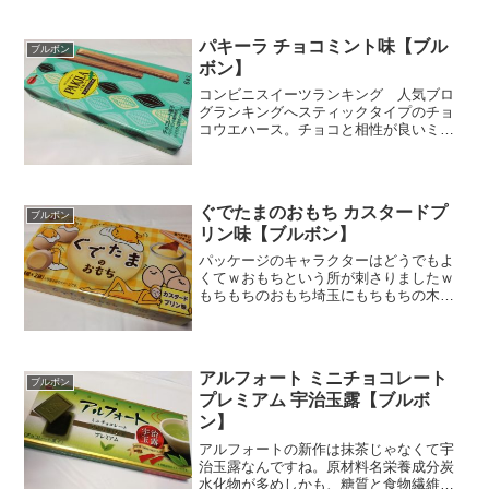
パキーラ チョコミント味【ブル
ブルボン
ボン】
コンビニスイーツランキング 人気ブロ
グランキングへスティックタイプのチョ
コウエハース。チョコと相性が良いミン
トが入っています。ミント系は好んでは
食べませんが、夏の時期だけちょっと食
べたくなります。スーとした品やり感が
心地いいですよね。ミント...
ぐでたまのおもち カスタードプ
ブルボン
リン味【ブルボン】
パッケージのキャラクターはどうでもよ
くてｗおもちという所が刺さりましたｗ
もちもちのおもち埼玉にもちもちの木と
いう有名なラーメン屋さんがあります
が、あれとは無関係ですね。いいなぁ
もちもちという響き。中はカスタードプ
リンあと、ガナッシュチョコ...
アルフォート ミニチョコレート
ブルボン
プレミアム 宇治玉露【ブルボ
ン】
アルフォートの新作は抹茶じゃなくて宇
治玉露なんですね。原材料名栄養成分炭
水化物が多めしかも、糖質と食物繊維を