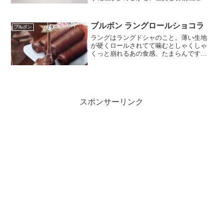
わざわざ分けてる。分けてるならさぞか
し食物繊維が多い（糖質が低め）かと思
いきや、全然糖質の割合が多いｗなんじ
ブルボン ラングロールショコラ
ブルボン
ゃこりゃ～～パッケージを...
ラングはラングドシャのこと。薄い生地
が硬くロールされてて噛むとしゃくしゃ
くっと崩れるあの食感、たまらんです
ね。ブルボンで出ていたのでぁあ珍しい
と思って買ってみました。バター５％こ
れって多いってことだよな。バターにチ
ョコレートにミルク濃厚な甘...
スポンサーリンク