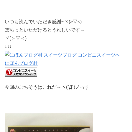
いつも読んでいただき感謝~ヾ(>▽<)
ぽちっといただけるとうれしいです～
ヾ(＞▽＜)
↓↓↓
にほんブログ村
今回のごちそうはこれだ～ヽ(`Д´)ノっす