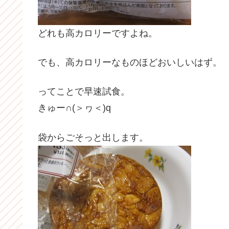
どれも高カロリーですよね。
でも、高カロリーなものほどおいしいはず。
ってことで早速試食。
きゅー∩(＞ヮ＜)q
袋からごそっと出します。