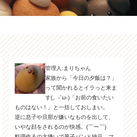
管理人:まりちゃん
家族から「今日の夕飯は？」
って聞かれるとイラっと来ま
す(。-`ω-)「お前の食いたい
ものはない！」と一括しておしまい。
逆に息子や旦那が嫌いなものを出して、
いやな顔をされるのが快感。(￣ー￣)
料理作るの大嫌いで菓子パンと納豆、マ