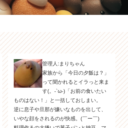
管理人:まりちゃん
家族から「今日の夕飯は？」
って聞かれるとイラっと来ま
す(。-`ω-)「お前の食いたい
ものはない！」と一括しておしまい。
逆に息子や旦那が嫌いなものを出して、
いやな顔をされるのが快感。(￣ー￣)
料理作るの大嫌いで菓子パンと納豆、マ