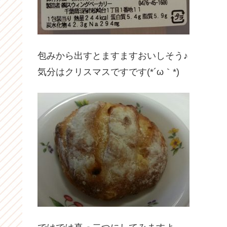
包みから出すとますますおいしそう♪
気分はクリスマスですです(*´ω｀*)