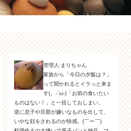
管理人:まりちゃん
家族から「今日の夕飯は？」
って聞かれるとイラっと来ま
す(。-`ω-)「お前の食いたい
ものはない！」と一括しておしまい。
逆に息子や旦那が嫌いなものを出して、
いやな顔をされるのが快感。(￣ー￣)
料理作るの大嫌いで菓子パンと納豆、マ