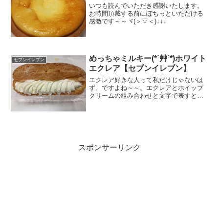
いつも読んでいただき感謝いたします。
お時間頂戴する前にぽちっといただける
感激です～～ヾ(＞▽＜)↓↓↓
めっちゃミルキー(*´艸`*)ホワイト
セブンイレブン
エクレア【セブンイレブン】
エクレア好きな人って私だけじゃないは
ず、ですよね～～。エクレアとホイップ
クリームの組み合わせと文字で表すと、
ふーんって感じですが、あの独特の形、
生地とクリームの食感の違いと甘み。な
んともいえません。今回購入したセブン
のエクレア生地からクリー...
スポンサーリンク