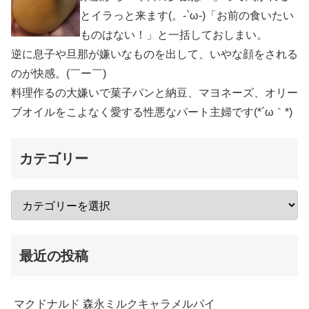
とイラっと来ます(。-`ω-)「お前の食いたい
ものはない！」と一括しておしまい。
逆に息子や旦那が嫌いなものを出して、いやな顔をされる
のが快感。(￣ー￣)
料理作るの大嫌いで菓子パンと納豆、マヨネーズ、オリー
ブオイルをこよなく愛する性悪なパート主婦です(*´ω｀*)
カテゴリー
最近の投稿
マクドナルド 森永ミルクキャラメルパイ