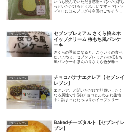
いつも読んでいただき感謝~ヾ(>▽<)ぽち
っといただけるとうれしいです～ヾ(＞▽
＜)↓↓↓にほんブログ村今回のごちそうは
これだ～ヽ(`Д´)ノっすセブンのスイーツ
ってハズレがないなぁ。そう思います
が、お値段がちょっとお高めが多い感
じ。でもっ...
セブンプレミアム さくら餡＆ホ
セブンイレブン
イップクリーム 桜もち風パンケ
ーキ
さくらの季節になると、こういうの食べ
たいよねぇ。セブンプレミアムの桜もち
風パンケーキほんのりさくら色が春っぽ
い。すごい。炭水化物を更に糖質と食物
繊維に分けてる。本来は糖質と食物繊維
って別もんだと思うので個人的には税込
チョコバナナエクレア【セブンイ
セブンイレブン
表示義務化よりもこちらを...
レブン】
エクレア、と聞いただけで即買いしたく
なる属性です(笑)チョコとふわふわ生地、
中に詰まったたっぷりホイップクリー
ム。このベストトリオが神ですから。食
べると同時に失われる美しい見た目、で
も崩さないと味わえない美味しさ。この
ギャップというか矛盾が...
Bakedチーズタルト【セブンイレ
セブンイレブン
ブン】