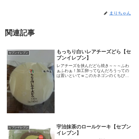
まりちゃん
関連記事
もっちり白いレアチーズどら【セ
セブンイレブン
ブンイレブン】
レアチーズを挟んだどら焼き～～～ふわ
ぁふわぁ！加工卵ってなんだろうっての
は置いといてｗこのカネゴンのくちびる
みたいな微妙なうねり具合が好き～～～
ナイフもすーと入りますよ。白いどら生
地の中に、真っ白なレアチーズがみっち
り入ってます。指に吸い付...
宇治抹茶のロールケーキ【セブン
セブンイレブン
イレブン】